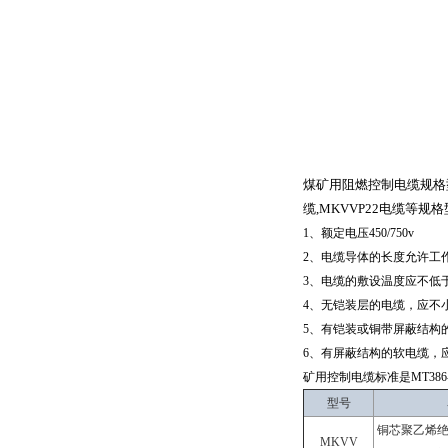
煤矿用阻燃控制电缆规格
缆
,MKVVP22
电缆等规格
1
、额定电压
450/750v
2
、电缆导体的长度允许工
3
、电缆的敷设温度应不低
4
、无铠装层的电缆，应不
5
、有铠装或铜带屏蔽结构
6
、有屏蔽结构的软电缆，
矿用控制电缆标准是
MT386
型号
铜芯聚乙烯
MKVV