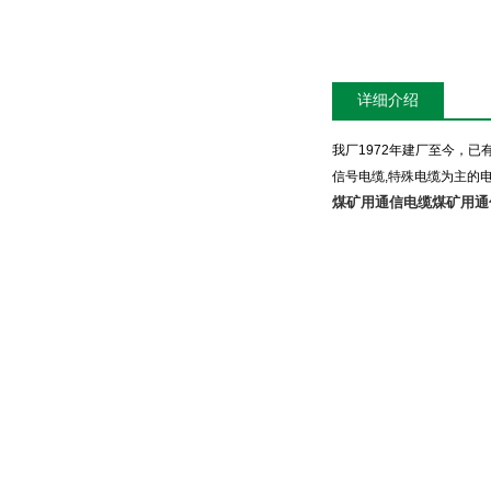
详细介绍
我厂
1972
年建厂至今，已
信号电缆
,
特殊电缆为主的
煤矿用通信电缆
煤矿用通