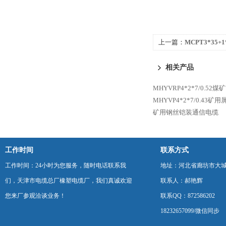
上一篇：
MCPT3*35
缆
相关产品
MHYVRP4*2*7/0.5
MHYVP4*2*7/0.43
矿用钢丝铠装通信电缆
工作时间
联系方式
工作时间：24小时为您服务，随时电话联系我
地址：河北省廊坊市大
们，天津市电缆总厂橡塑电缆厂，我们真诚欢迎
联系人：郝艳辉
您来厂参观洽谈业务！
联系QQ：872586202
18232657099/微信同步