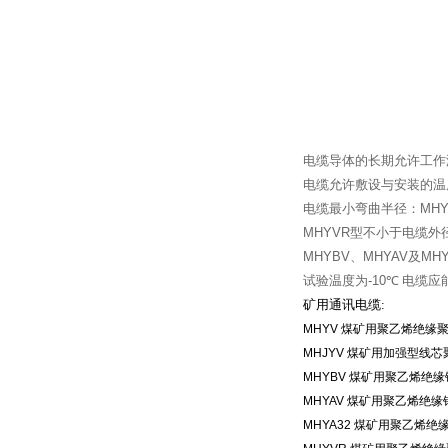
电缆导体的长期允许工作
电缆允许敷设与安装的温
电缆最小弯曲半径：
MH
MHYVR
型不小于电缆外
MHYBV
、
MHYAV
及
MHY
试验温度为
-10
℃
电缆应
矿用通讯电缆
:
MHYV
煤矿用聚乙烯绝缘
MHJYV
煤矿用加强型线芯
MHYBV
煤矿用聚乙烯绝缘
MHYAV
煤矿用聚乙烯绝缘
MHYA32
煤矿用聚乙烯绝