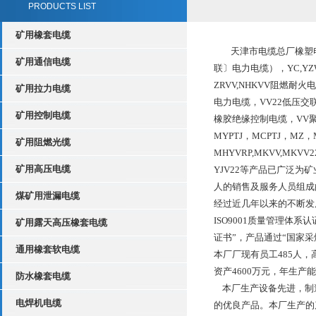
PRODUCTS LIST
矿用橡套电缆
天津市电缆总厂橡塑电
矿用通信电缆
联〕电力电缆），YC,Y
ZRVV,NHKVV阻燃
矿用拉力电缆
电力电缆，VV22低压交
矿用控制电缆
橡胶绝缘控制电缆，VV聚
MYPTJ，MCPTJ，MZ
矿用阻燃光缆
MHYVRP,MKVV,MKVV
矿用高压电缆
YJV22等产品已广泛
人的销售及服务人员组
煤矿用泄漏电缆
经过近几年以来的不断发
ISO9001质量管理体系
矿用露天高压橡套电缆
证书”，产品通过“国家
通用橡套软电缆
本厂厂现有员工485人，
资产4600万元，年生产能
防水橡套电缆
本厂生产设备先进，制造
电焊机电缆
的优良产品。本厂生产的