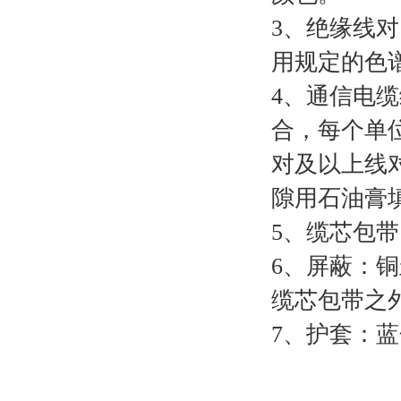
3
、绝缘线对
用规定的色
4
、通信电缆
合，每个单
对及以上线
隙用石油膏
5
、缆芯包带
6
、屏蔽：铜
缆芯包带之
7
、护套：蓝