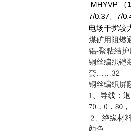
MHYVP
（
1
7/0.37
、
7/0.
电场干扰较
煤矿用阻燃
铝
-
聚粘结护
铜丝编织铠
套……
32
铜丝编织屏
1
、导线：退火
70，0．80，
2
、绝缘材
颜色。