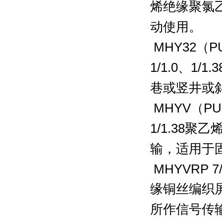
烯绝缘聚氯
动使用。
MHY32
（
P
1/1.0
、
1/1.3
巷或竖井或
MHYV
（
PU
1/1.38
聚乙
输，适用于
MHYVRP 7/
缘铜丝编织
所作信号传