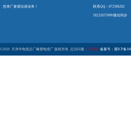
您来厂参观洽谈业务！
联系QQ：872586202
18232657099/微信同步
©2026 天津市电缆总厂橡塑电缆厂 版权所有 总访问量：
971203
备案号：冀ICP备1602