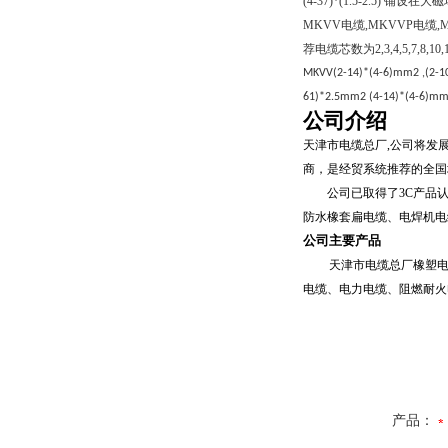
(4-37)*(1.5-2.5)
铺设在大磁
MKVV
电缆
,MKVVP
电缆
,
荐电缆芯数为
2,3,4,5,7,8,10
MKVV(2-14)*(4-6)mm2 ,(2-1
61)*2.5mm2 (4-14)*(4-6)mm
公司介绍
天津市电缆总厂
,
公司将发
商，是经贸系统推荐的全国
公司已取得了
3C
产品
防水橡套扁电缆、电焊机电
公司主要产品
天津市电缆总厂橡塑
电缆、电力电缆、阻燃耐火
产品：