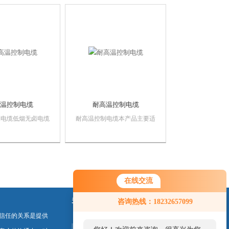
烟无卤环保型材料生
缆适用于高层建筑、油田、电
无卤电缆电缆在使用
站、电厂、矿山、化工、地铁
，无毒，无卤。
等要求防火安全条件高的场
合，又是应急电源、消防泵、
电梯、通讯信号系统的...
温控制电缆
耐高温控制电缆
制电缆低烟无卤电缆
耐高温控制电缆本产品主要适
构特殊的线缆。因具
用于发电、冶金、石油、化工
阻燃和耐火性能，燃
等工矿企业在高温、低温和
，无毒，无卤，也称
酸、碱、油、水及腐蚀性气体
绿色电缆。越来越受
的恶劣环境中作电器仪表及自
业的青睐。低烟无卤
动化控制系统的传输线。氟塑
用于地铁、高层建
料绝缘和护套耐高温控制电缆
在线交流
剧院、发电...
采用聚全氟乙丙稀或改...
关注我们
咨询热线：18232657099
信任的关系是提供