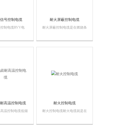
信号控制电缆
耐火屏蔽控制电缆
控制电缆RVV电
耐火屏蔽控制电缆是在燃烧条
软导体结构的电线电
件下仍能在规定时间(约4h)内
用于一些从电器设备
保持通电的电缆，以满足发生
接以及信号传输作用
火灾时应急通道的照明、广
播、防火报警、自动消防设施
及其它应急设备的正常使用，
保证人员的生命财产安全，使
人员及时疏散或撤...
耐高温控制电缆
耐火控制电缆
耐高温控制电缆低烟
耐火控制电缆耐火电缆就是在
是一种特殊工艺的电
火焰燃烧情况下能够保持一定
生产的绝缘，护套等
时间安全运行的电缆。耐火电