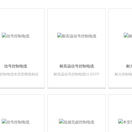
信号控制电缆
耐高温信号控制电缆
耐
控制电缆本安型两线制仪
耐高温信号控制电缆IA-KFFP
耐火控制电
电缆适用于仪表、仪器及
电缆主要用于地铁、高层建
芯，64芯
电器设备中的信号传输及
筑、商场、剧院、发电站、化
电设备,电
线路。
学工厂、城市广场及其他公用
表设备等
事业等对电缆阻燃特性要求高
电缆种类
的场合。当火灾发生时，蔓延
生产普通的
速度慢，烟浓度低，可见度
生产耐高
高，有害气体释放...
料控制电...