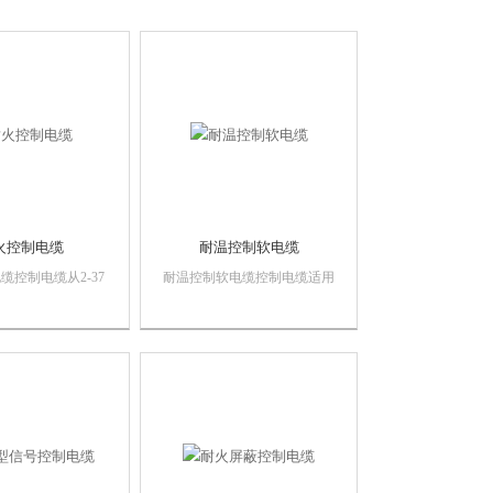
火控制电缆
耐温控制软电缆
缆控制电缆从2-37
耐温控制软电缆控制电缆适用
不等。适用于各类机
于工矿企业、供交流额定电压
子设备,信号传输,仪
450/750伏以下控制、保护线
。是用途比较广泛的
路等场合使用的聚氯乙烯绝
之一。我厂不但可以
缘，聚氯乙烯护套控制电缆。
控制电缆,还可以
温型控制电缆，氟塑