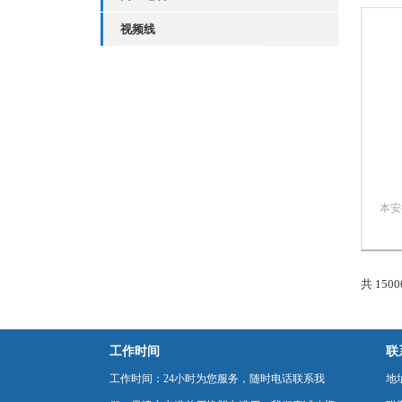
路等
缘，
视频线
本安
种多
芯。
聚乙
型号
共 150
KVV
KVV
工作时间
联
工作时间：24小时为您服务，随时电话联系我
地