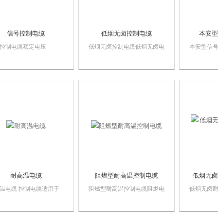
信号控制电缆
低烟无卤控制电缆
本安型
控制电缆额定电压
低烟无卤控制电缆低烟无卤电
本安型信号
0/750V及以下控制、监控回
缆是一种结构特殊的线缆。因
缆是一种
及电器仪表的连接线和自
具有较高的阻燃和耐火性能，
缆，可以
制系统的传输线。耐高温
燃烧时无烟，无毒，无卤，也
的电源连
具有耐油、防水、耐磨、
称为环保型绿色电缆。越来越
的场合。
碱基各种化学试剂和各种
受到各行各业的青睐。
性气体、耐老化、不燃烧
异性能；耐高...
耐高温电缆
阻燃型耐高温控制电缆
低烟无卤
温电缆 控制电缆适用于
阻燃型耐高温控制电缆阻燃电
低烟无卤
企业、供交流额定电压
缆是在规定试验条件下，试样
无卤电缆
0/750伏以下控制、保护线
被燃烧，在撤去试验火源后，
线电缆。