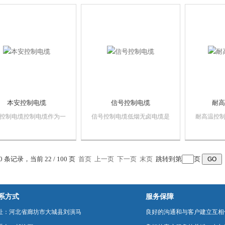
场合使用的聚氯乙烯绝
火焰的蔓延仅在限定范围内，
都采用无
聚氯乙烯护套控制电缆。
残焰或残灼在限定时间内能自
产。低烟
行熄灭的电缆。
时，无烟
本安控制电缆
信号控制电缆
耐高
控制电缆控制电缆作为一
信号控制电缆低烟无卤电缆是
耐高温控
芯的电缆，从2芯到37
一种结构特殊的线缆。因具有
是一种结
电压450/750V，绝缘采用
较高的阻燃和耐火性能，燃烧
有较高的
烯，护套采用聚氯乙烯。
时无烟，无毒，无卤，也称为
烧时无烟
有
环保型绿色电缆。越来越受到
为环保型
00 条记录，当前 22 / 100 页
首页
上一页
下一页
末页
跳转到第
页
,KVVP,KVVR,KVVRP,KVV22，
各行各业的青睐。
到各行各
32，KVV42,KVV...
电缆可以
筑、商场、
系方式
服务保障
址：河北省廊坊市大城县刘演马
良好的沟通和与客户建立互相