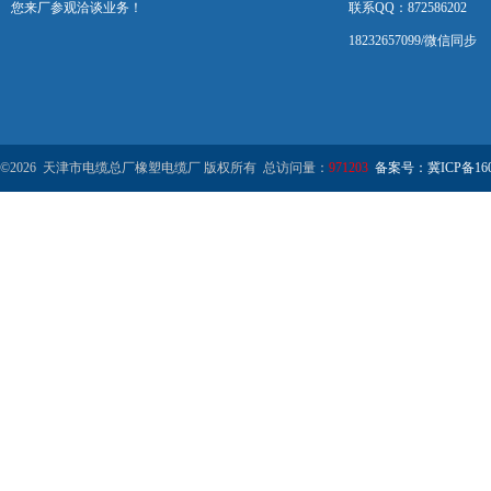
您来厂参观洽谈业务！
联系QQ：872586202
18232657099/微信同步
©2026 天津市电缆总厂橡塑电缆厂 版权所有 总访问量：
971203
备案号：冀ICP备1602