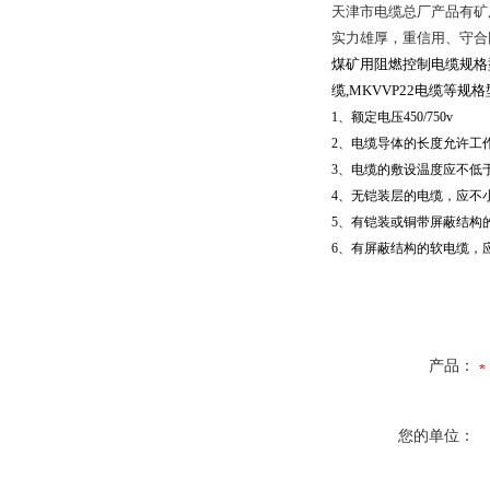
天津市电缆总厂
产品有矿
实力雄厚，重信用、守合
煤矿用阻燃控制电缆规格
缆
,MKVVP22
电缆等规格
1
、额定电压
450/750v
2
、电缆导体的长度允许工
3
、电缆的敷设温度应不低
4
、无铠装层的电缆，应不
5
、有铠装或铜带屏蔽结构
6
、有屏蔽结构的软电缆，
产品：
您的单位：