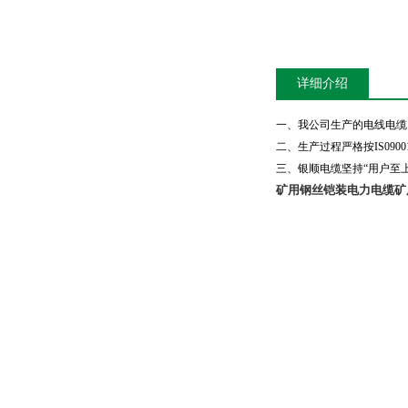
详细介绍
一、我公司生产的电线电缆
二、生产过程严格按
IS0900
三、银顺电缆坚持“用户至
矿用钢丝铠装电力电缆
矿