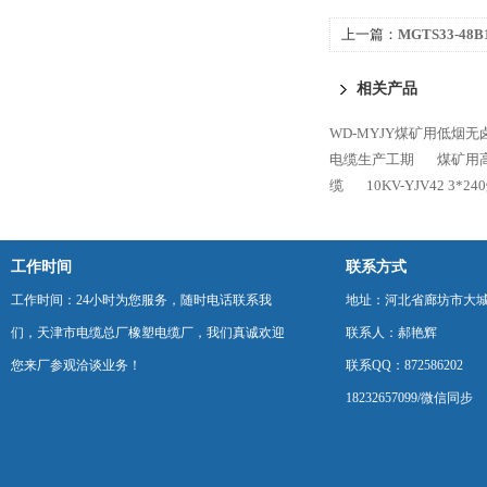
上一篇：
MGTS33-4
相关产品
WD-MYJY煤矿用低烟无
电缆生产工期
煤矿用高压
缆
10KV-YJV42 3
工作时间
联系方式
工作时间：24小时为您服务，随时电话联系我
地址：河北省廊坊市大
们，天津市电缆总厂橡塑电缆厂，我们真诚欢迎
联系人：郝艳辉
您来厂参观洽谈业务！
联系QQ：872586202
18232657099/微信同步