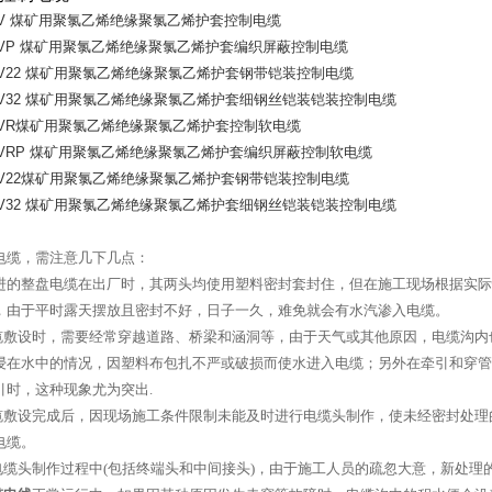
V
煤矿用聚氯乙烯绝缘聚氯乙烯护套控制电缆
VP
煤矿用聚氯乙烯绝缘聚氯乙烯护套编织屏蔽控制电缆
V22
煤矿用聚氯乙烯绝缘聚氯乙烯护套钢带铠装控制电缆
V32
煤矿用聚氯乙烯绝缘聚氯乙烯护套细钢丝铠装铠装控制电缆
VR
煤矿用聚氯乙烯绝缘聚氯乙烯护套控制软电缆
VRP
煤矿用聚氯乙烯绝缘聚氯乙烯护套编织屏蔽控制软电缆
V22
煤矿用聚氯乙烯绝缘聚氯乙烯护套钢带铠装控制电缆
V32
煤矿用聚氯乙烯绝缘聚氯乙烯护套细钢丝铠装铠装控制电缆
电缆，需注意几下几点：
进的整盘电缆在出厂时，其两头均使用塑料密封套封住，但在施工现场根据实际
，由于平时露天摆放且密封不好，日子一久，难免就会有水汽渗入电缆。
缆敷设时，需要经常穿越道路、桥梁和涵洞等，由于天气或其他原因，电缆沟内
浸在水中的情况，因塑料布包扎不严或破损而使水进入电缆；另外在牵引和穿管
引时，这种现象尤为突出
.
缆敷设完成后，因现场施工条件限制未能及时进行电缆头制作，使未经密封处理
电缆。
电缆头制作过程中
(
包括终端头和中间接头
)
，由于施工人员的疏忽大意，新处理