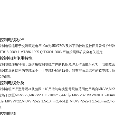
控制电缆标准
控制电缆适用于交流额定电压
u0/u
为
450/750V
及以下的控制监控回路及保护线
T818-2009.1 MT386-1995 Q/TX001-2006
严格按照煤矿安全有关规定
.
控制电缆使用特性
控制电缆使用特性：煤矿用控制电缆导体的长期允许工作温度为
70
℃
，电缆敷设
或铜带屏蔽结构的电缆应不小于电缆外径的
12
倍。对有屏蔽层结构的软电缆，
径的
6
倍
.
控制电缆分类
控制电缆产品型号规格及范围：矿用控制电缆型号规格范围使用场合
MKVV,MKV
磁场干扰区
MKVV22,MKVV20 0.5-10mm2,4-61
芯
MKVV32,MKVV30 0.5-10mm
1
芯
MKVVP22,MKVVP2-22 1.5-10mm2,4-61
芯
MKVVP2-22-1 1.5-10mm2,4-6
区
.
控制电缆