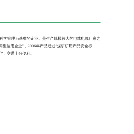
科学管理为基准的企业。是生产规模较大的电线电缆厂家之
"
2006
“
同重信用企业
，
年产品通过
煤矿矿用产品安全标
*，交通十分便利。