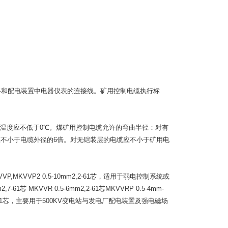
路和配电装置中电器仪表的连接线。矿用
控制电缆
执行标
温度应不低于
0
℃
。煤矿用控制电缆允许的弯曲半径：对有
应不小于电缆外径的
6
倍。对无铠装层的电缆应不小于
矿用电
VP,MKVVP2 0.5-10mm2,2-61
芯，适用于弱电控制系统或
2,7-61
芯
MKVVR 0.5-6mm2,2-61
芯
MKVVRP 0.5-4mm-
1
芯，主要用于
500KV
变电站与发电厂配电装置及强电磁场