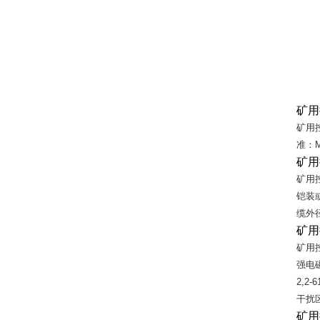
矿用
矿用
准：
M
矿用
矿用
铠装
缆
外
矿用
矿用
强电
2,2-6
干扰
矿用