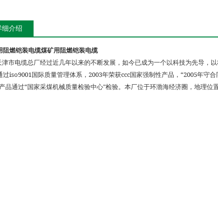
详细介绍
用阻燃铠装电缆
煤矿用阻燃铠装电缆
天津市电缆总厂经过近几年以来的不断发展，如今已成为一个以科技为先导，以
iso9001
2003
ccc
“2005
通过
国际质量管理体系，
年荣获
国家强制性产品，
年守合
“
"
产品通过
国家采煤机械质量检验中心
检验。本厂位于环渤海经济圈，地理位置