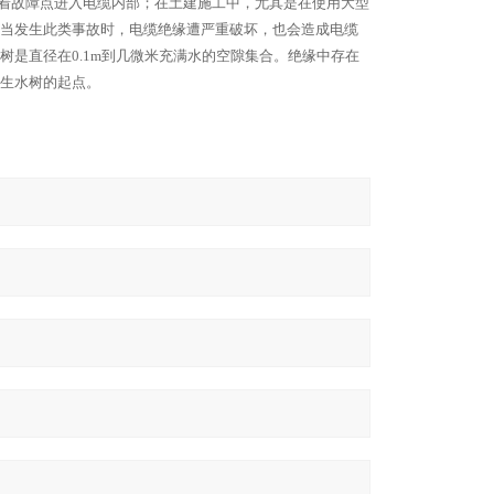
着故障点进入电缆内部；在土建施工中，尤其是在使用大型
当发生此类事故时，电缆绝缘遭严重破坏，也会造成电缆
树是直径在
0.1m
到几微米充满水的空隙集合。绝缘中存在
生水树的起点。