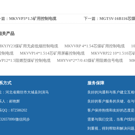
一篇：
MKVVP3*1.5矿用控制电缆
下一篇：
MGTSV-16B11
相关产品
MKYJY23煤矿用无卤低烟控制电缆
MKVVRP 4*1.54芯煤矿用控制电缆
1
控制电缆
MKVVP14*1.514芯矿用屏蔽控制电缆
MKVVRP22 10*1.51
VP12*1.5阻燃型煤矿控制电缆
MHYV4*2*7/0.43煤矿用阻燃信号电缆
M
系方式
服务保障
址：河北省廊坊市大城县刘演马
良好的沟通和与客户建立互相
系人：郝艳辉
良好的客户服务的关键。在与
QQ：872586202
客户保持热情和友好的态度是
232657099/微信同步
需要与我们交流，当客户找到
到重视，得到帮助和解决问题