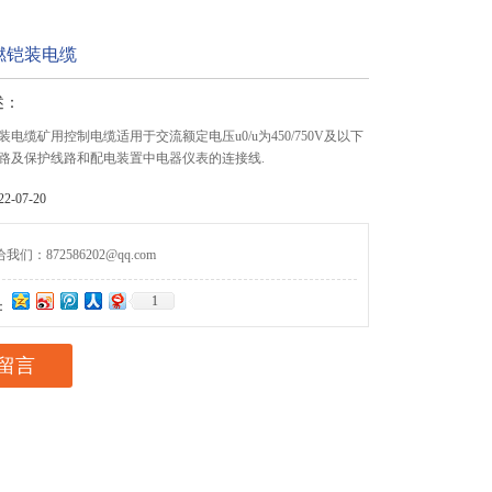
燃铠装电缆
述：
电缆矿用控制电缆适用于交流额定电压u0/u为450/750V及以下
路及保护线路和配电装置中电器仪表的连接线.
-07-20
们：872586202@qq.com
1
：
留言