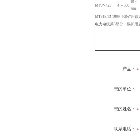
10
～
MYJV42
3
～
300
４
300
MT818.13-1999
《煤矿用额
电力电缆第
3
部分，煤矿用
产品：
您的单位：
您的姓名：
联系电话：