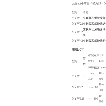
允许
zui
小弯曲半径为
15
（
D
型号
名称
MYJV
交联聚乙烯绝缘聚
MYJV22
交联聚乙烯绝缘钢
交联聚乙烯绝缘细
MYJV32
缆
MYJV42
交联聚乙烯绝缘粗
规格尺寸：
额定电压
KV
芯
0.6/1
1.8/3
型号
数
标称截面（
m
1.5
～
10
～
MYJV
3
300
300
10
～
MYJV22
3
～
300
４
300
10
～
MYJV32
3
～
300
４
300