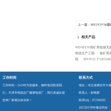
上一篇：
MYJV3*5
接
相关产品
WD-MYJY煤矿用低烟无
电缆生产工期
煤矿用高压
缆
MYJV22 3*18
工作时间
联系方式
工作时间：24小时为您服务，随时电话联系我
地址：河北省廊坊市大
们，天津市电缆总厂橡塑电缆厂，我们真诚欢迎
联系人：郝艳辉
您来厂参观洽谈业务！
联系QQ：872586202
18232657099/微信同步