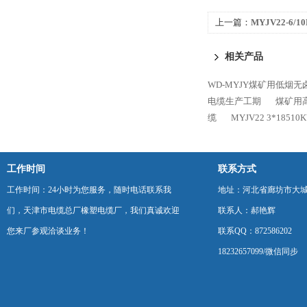
上一篇：
MYJV22-6
标准
相关产品
WD-MYJY煤矿用低烟无
电缆生产工期
煤矿用高压
缆
MYJV22 3*18
工作时间
联系方式
工作时间：24小时为您服务，随时电话联系我
地址：河北省廊坊市大
们，天津市电缆总厂橡塑电缆厂，我们真诚欢迎
联系人：郝艳辉
您来厂参观洽谈业务！
联系QQ：872586202
18232657099/微信同步