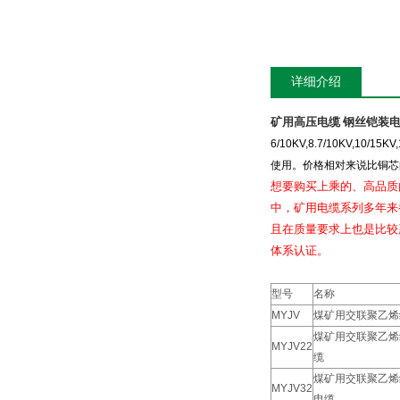
详细介绍
矿用高压电缆 钢丝铠装
6/10KV,8.7/10KV,10/15KV
使用。价格相对来说比铜芯
想要购买上乘的、高品质
中，矿用电缆系列多年来
且在质量要求上也是比较
体系认证。
型号
名称
MYJV
煤矿用交联聚乙烯
煤矿用交联聚乙烯
MYJV22
缆
煤矿用交联聚乙烯
MYJV32
电缆