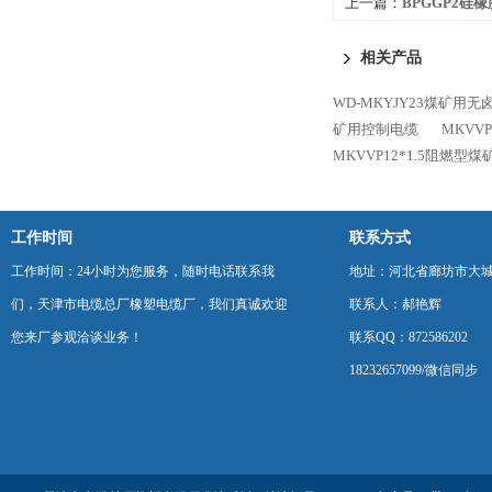
上一篇：
BPGGP2硅
相关产品
WD-MKYJY23煤矿用
矿用控制电缆
MKVV
MKVVP12*1.5阻燃型
工作时间
联系方式
工作时间：24小时为您服务，随时电话联系我
地址：河北省廊坊市大
们，天津市电缆总厂橡塑电缆厂，我们真诚欢迎
联系人：郝艳辉
您来厂参观洽谈业务！
联系QQ：872586202
18232657099/微信同步