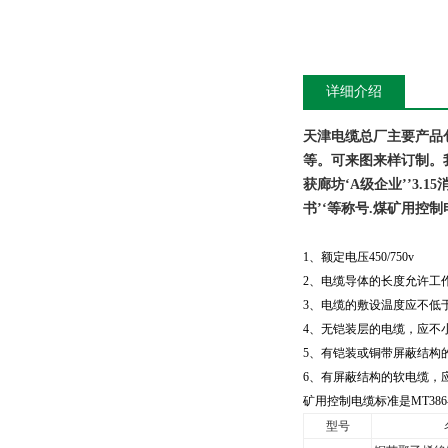
详细介绍
天津电缆总厂主要产品
等。可来图来样订制。
获廊坊‘
A
级企业’’
3.15
书’‘等称号
.
煤矿用控制
1
、额定电压450/750v
2
、电缆导体的长度允许工作
3
、电缆的敷设温度应不低
4
、无铠装层的电缆，应不
5
、有铠装或铜带屏蔽结构的
6
、有屏蔽结构的软电缆，
矿用控制电缆标准是MT386
型号