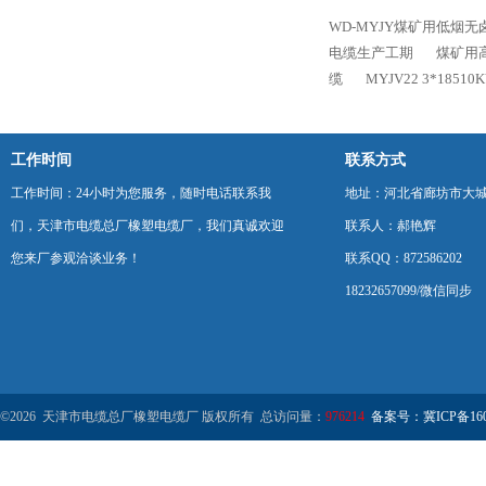
WD-MYJY煤矿用低烟无
电缆生产工期
煤矿用高压
缆
MYJV22 3*18
工作时间
联系方式
工作时间：24小时为您服务，随时电话联系我
地址：河北省廊坊市大
们，天津市电缆总厂橡塑电缆厂，我们真诚欢迎
联系人：郝艳辉
您来厂参观洽谈业务！
联系QQ：872586202
18232657099/微信同步
©2026 天津市电缆总厂橡塑电缆厂 版权所有 总访问量：
976214
备案号：冀ICP备1602