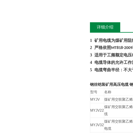
详细介绍
1
矿用电缆为煤矿用阻
2
严格依照
MT818-2009
3
适用于工频额定电压
4
电缆导体的允许工作
5
电缆弯曲半径：不大
钢丝铠装矿用高压电缆
型号
名称
MYJV
煤矿用交联聚乙烯
煤矿用交联聚乙烯
MYJV22
缆
煤矿用交联聚乙烯
MYJV32
电缆