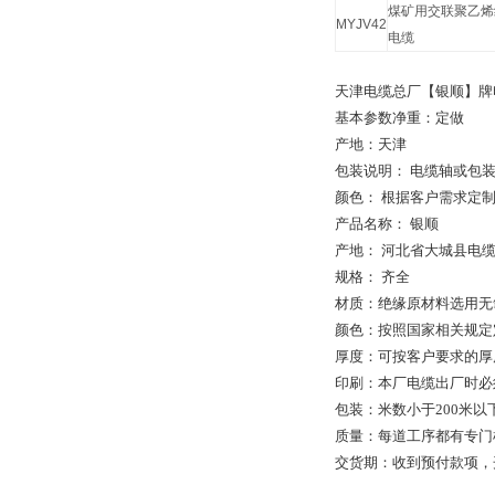
煤矿用交联聚乙烯
MYJV42
电缆
天津电缆总厂【银顺】牌
基本参数净重：定做
产地：天津
包装说明：
电缆轴或包
颜色：
根据客户需求定
产品名称：
银顺
产地：
河北省大城县电
规格：
齐全
材质：绝缘原材料选用无
颜色：按照国家相关规定
厚度：可按客户要求的厚
印刷：本厂电缆出厂时必
包装：米数小于
200
米以
质量：每道工序都有专门
交货期：收到预付款项，