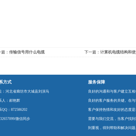
一篇：
传输信号用什么电缆
下一篇：
计算机电缆结构和使
系方式
服务保障
址：河北省廊坊市大城县刘演马
良好的沟通和与客户建立互相
系人：郝艳辉
良好的客户服务的关键。在与
QQ：872586202
客户保持热情和友好的态度是
232657099/微信同步
需要与我们交流，当客户找到
到重视，得到帮助和解决问题