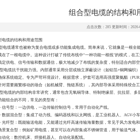
组合型电缆的结构和
点击次数：285 更新时间：2026-0
型电缆的结构和用途范围
型电缆通常也被称为复合电缆或多功能集成电缆。简单来说，它就像是一根全
成在了一根电缆中。这种设计打破了传统布线中“一种功能一根线"的模式，在
搞定供电、信号传输和数据通信，极大地减少了布线的复杂度，特别适合内部空
型电缆抗干扰能力强。内部通常采用分层或独立屏蔽设计（如铝箔+铜网编织）
确保系统稳定。专为严苛环境设计。根据需求，护套可选用高强度聚氨酯（PU
针对需要频繁移动的场合（如机械臂、拖链系统），其内部导体采用特殊绞合工
型电缆的内部结构非常讲究，通常包含无氧铜导体、特制绝缘层、抗拉层、多
功能组合的不同，常见的类型有：
 + 信号型：一边供电，一边传输控制信号，常用于自动化产线。
 + 数据混合型：集成了动力线、编码器线和以太网线，是工业机器人、AGV小
 + 光纤型：既能输送电能，又能通过光纤高速传输海量数据，常见于风力发电
场景复合型：例如矿用电缆，甚至可以在内部集成不锈钢管道，用于输送气体、
自动化：数控机床、焊接机器人、自动化装配线。