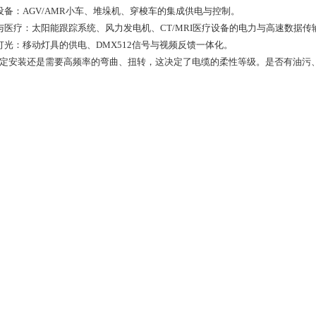
设备：AGV/AMR小车、堆垛机、穿梭车的集成供电与控制。
与医疗：太阳能跟踪系统、风力发电机、CT/MRI医疗设备的电力与高速数据传
灯光：移动灯具的供电、DMX512信号与视频反馈一体化。
定安装还是需要高频率的弯曲、扭转，这决定了电缆的柔性等级。是否有油污