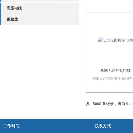
450/750V及以下的家用
高压电缆
电动工具和各类移动电器
备。
视频线
低烟无卤控制电缆
低烟无卤控制电缆 低烟无
电缆阻燃性能*，燃烧时
甚少，无腐蚀性气体逸出
泛应用于核电站、地铁车
交换机及计算机控制中心
共 15000 条记录，当前 9 / 
层建筑大楼、宾馆、广播
台、石油平台等，以及人
集中，空气密度低的...
工作时间
联系方式