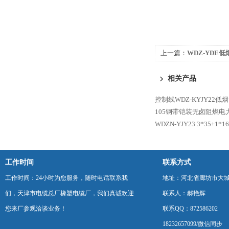
上一篇：
WDZ-YDE
相关产品
控制线WDZ-KYJY22低
105钢带铠装无卤阻燃电
WDZN-YJY23 3*35+
工作时间
联系方式
工作时间：24小时为您服务，随时电话联系我
地址：河北省廊坊市大
们，天津市电缆总厂橡塑电缆厂，我们真诚欢迎
联系人：郝艳辉
您来厂参观洽谈业务！
联系QQ：872586202
18232657099/微信同步