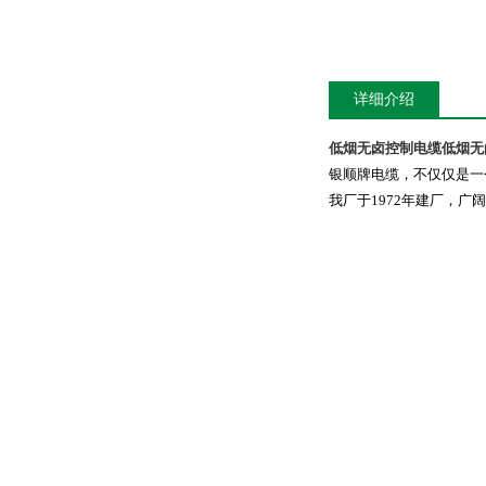
详细介绍
低烟无卤控制电缆
低烟无
银顺牌电缆，不仅仅是一
我厂于
1972
年建厂，广