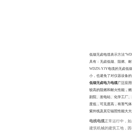
低烟无卤电缆表示方法
“WD
具有：无卤低烟、阻燃、耐
WDZN-YJY
电缆的无卤低
小，也避免了对仪器设备的
低烟无卤电力电缆
广泛应用
较高的阻燃和耐火性能，燃
剧院、发电站、化学工厂、
度低，可见度高，有害气体
紫外线及其它辐照性能大大
电线电缆
正常运行中，如
建筑机械的建筑工地，因