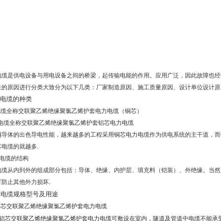
电缆是供电设备与用电设备之间的桥梁，起传输电能的作用。应用广泛，因此故障也经
生的原因进行分类大致分为以下几类：厂家制造原因、施工质量原因、设计单位设计原
电缆的种类
电缆全称交联聚乙烯绝缘聚氯乙烯护套电力电缆（铜芯）
电缆全称交联聚乙烯绝缘聚氯乙烯护套铝芯电力电缆
铜导体的出色导电性能，越来越多的工程采用铜芯电力电缆作为供电系统的主干道，而
芯电缆的就越多
.
电缆的结构
电缆从内到外的组成部分包括：导体、绝缘、内护层、填充料（铠装）、外绝缘。当然
可防止其他外力损坏
.
压电缆
规格型号及用途
铜芯交联
聚乙烯
绝缘
聚氯乙烯
护套电力电缆
铝芯交联聚乙烯绝缘聚氯乙烯护套电力电缆可敷设在室内，隧道及管道中电缆不能承