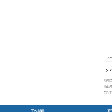
上
地埋Z
高压
YJV
工作时间
联