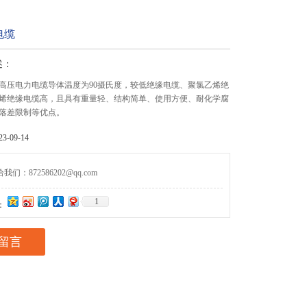
电缆
述：
高压电力电缆导体温度为90摄氏度，较低绝缘电缆、聚氯乙烯绝
烯绝缘电缆高，且具有重量轻、结构简单、使用方便、耐化学腐
落差限制等优点。
-09-14
们：872586202@qq.com
1
：
留言