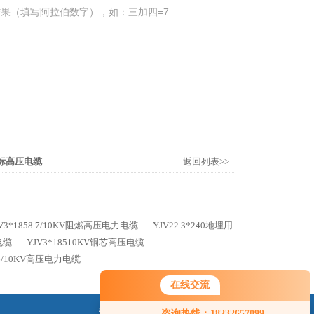
果（填写阿拉伯数字），如：三加四=7
0国标高压电缆
返回列表>>
JV3*1858.7/10KV阻燃高压电力电缆
YJV22 3*240地埋用
电缆
YJV3*18510KV铜芯高压电缆
06/10KV高压电力电缆
在线交流
您好！欢迎前来咨询，很高兴为您
关注我们
咨询热线：18232657099