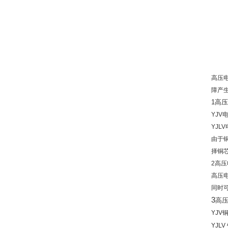
高压
障产
1
高压
YJV
YJLV
由于
择铜
2
高压
高压
同时
3
高
YJV
YJLV