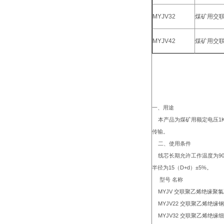
MYJV32
煤矿用交
MYJV42
煤矿用交
一、用途
本产品为煤矿用额定电压
1
传输。
二、使用条件
线芯长期允许工作温度为
9
半径为
15
（
D+d
）±
5%
。
型号 名称
MYJV
交联聚乙烯绝缘聚氯
MYJV22
交联聚乙烯绝缘钢
MYJV32
交联聚乙烯绝缘细