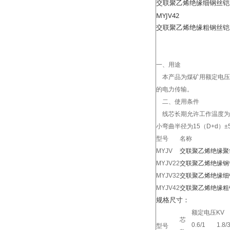
交联聚乙烯绝缘细钢丝铠
MYJV42
交联聚乙烯绝缘粗钢丝铠
一、用途
本产品为煤矿用额定电压
的电力传输。
二、使用条件
线芯长期允许工作温度为
小弯曲半径为
15
（
D+d
）±
型号
名称
MYJV
交联聚乙烯绝缘聚
MYJV22
交联聚乙烯绝缘钢
MYJV32
交联聚乙烯绝缘细
MYJV42
交联聚乙烯绝缘粗
规格尺寸：
额定电压
KV
芯
0.6/1
1.8/
型号