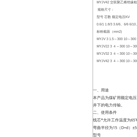
MYJV42
交联聚乙烯绝缘粗
规格尺寸：
型号 芯数 额定电压
KV
0.6/1 1.8/3 3.6/6
、
6/6 6/10
标称截面（
mm2)
MYJV 3 1.5
～
300 10
～
300
MYJV22 3
４～
300 10
～
30
MYJV32 3
４～
300 10
～
30
MYJV42 3
４～
300 10
～
30
一、用途
本产品为煤矿用额定电压
井下的电力传输。
二、使用条件
*
65
线芯
允许工作温度为
15
D+d
±
弯曲半径为
（
）
型号