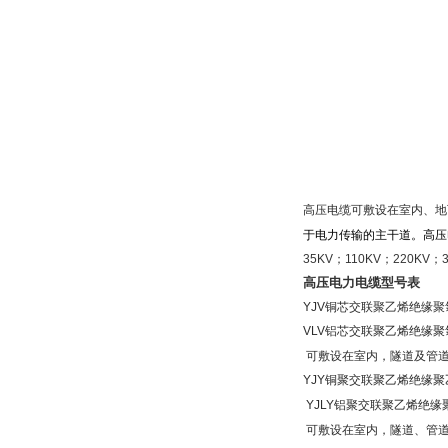
高压电缆可敷设在室内、地
于电力传输的主干道。高压
35KV
；
110KV
；
220KV
；
高压电力电缆
型号表
YJV
铜芯交联
聚乙烯
绝缘
聚
VLV
铝芯交联聚乙烯绝缘聚
可敷设在室内，隧道及管
YJY
铜聚交联聚乙烯绝缘聚
YJLY
铝聚交联聚乙烯绝缘
可敷设在室内，隧道、管