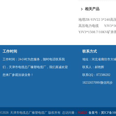
力电缆
相关产品
地埋ZR-YJV22 3*24
高压电力电缆
YJV3*
YJV3*1508.7/10KV
工作时间
联系方式
工作时间：24小时为您服务，随时电话联系我
地址：河北省廊坊市大
们，天津市电缆总厂橡塑电缆厂，我们真诚欢迎
联系人：郝艳辉
您来厂参观洽谈业务！
联系QQ：872586202
18232657099/微信同步
©2026 天津市电缆总厂橡塑电缆厂 版权所有 总访问量：
964823
备案号：冀ICP备1602