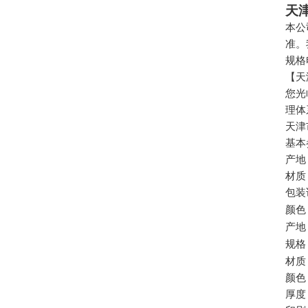
天
本公
准。
规格
【天
您光
理体
天津
基本
产地
材质
包装
颜色
产地
规格
材质
颜色
厚度