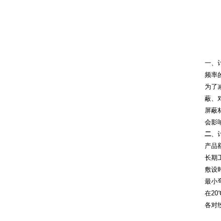
一、
频率
为了
蔽、
屏蔽
会影
二
、
产品
长期
敷设
最小
在
20
各对