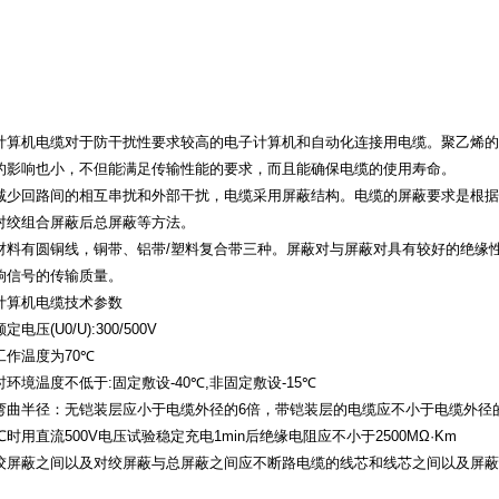
计算机电缆
对于防干扰性要求较高的电子计算机和自动化连接用电缆。聚乙烯
的影响也小，不但能满足传输性能的要求，而且能确保电缆的使用寿命。
减少回路间的相互串扰和外部干扰，电缆采用屏蔽结构。电缆的屏蔽要求是根据
对绞组合屏蔽后总屏蔽等方法。
材料有圆铜线，铜带、铝带
/
塑料复合带三种。屏蔽对与屏蔽对具有较好的绝缘
响信号的传输质量。
计算机电缆技术参数
额定电压
(U0/U):300/500V
工作温度为
70
℃
时环境温度不低于
:
固定敷设
-40
℃
,
非固定敷设
-15
℃
弯曲半径：无铠装层应小于电缆外径的
6
倍，带铠装层的电缆应不小于电缆外径
℃
时用直流
500V
电压试验稳定充电
1min
后绝缘电阻应不小于
2500MΩ·Km
绞屏蔽之间以及对绞屏蔽与总屏蔽之间应不断路电缆的线芯和线芯之间以及屏蔽