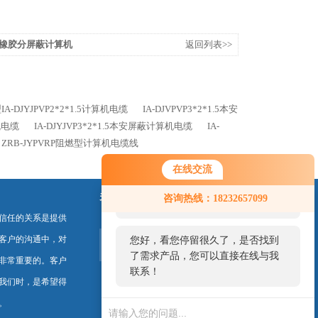
75硅橡胶分屏蔽计算机
返回列表>>
A-DJYJPVP2*2*1.5计算机电缆
IA-DJVPVP3*2*1.5本安
机电缆
IA-DJYJVP3*2*1.5本安屏蔽计算机电缆
IA-
ZRB-JYPVRP阻燃型计算机电缆线
在线交流
您好！欢迎前来咨询，很高兴为您
关注我们
咨询热线：18232657099
服务，请问您要咨询什么问题呢？
信任的关系是提供
客户的沟通中，对
您好，看您停留很久了，是否找到
了需求产品，您可以直接在线与我
非常重要的。客户
联系！
我们时，是希望得
。