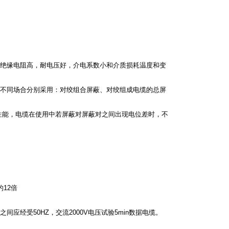
的绝缘电阻高，耐电压好，介电系数小和介质损耗温度和变
不同场合分别采用：对绞组合屏蔽、对绞组成电缆的总屏
性能，电缆在使用中若屏蔽对屏蔽对之间出现电位差时，不
的
12
倍
之间应经受
50HZ
，交流
2000V
电压试验
5min
数据电缆。