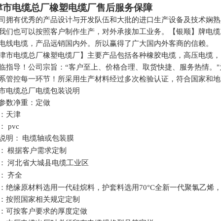
津市电缆总厂橡塑电缆厂售后服务保障
司拥有优秀的产品设计与开发队伍和大批的进口生产设备及技术娴熟
我们也可以按照客户制作生产，对外承接加工业务。【银顺】牌电缆
电线电缆，产品远销国内外。所以赢得了广大国内外客商的信赖。
津市电缆总厂橡塑电缆厂】主要产品包括各种橡胶电缆，高压电缆，
临指导！公司宗旨：“客户至上、价格合理、取货快捷、服务热情。
系管控每一环节！所采用生产材料经过多次检验认证，符合国家和地
市电缆总厂电缆包装说明
参数净重：定做
：天津
：
pvc
说明：
电缆轴或包装膜
：
根据客户需求定制
：
河北省大城县电缆工业区
：
齐全
：绝缘原材料选用一代硅烷料，护套料选用
70
°
C
全新一代聚氯乙烯
：按照国家相关规定定制
：可按客户要求的厚度定做