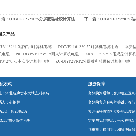
一篇：
DJGPG 5*2*0.75分屏蔽硅橡胶计算机
下一篇：
DJGP2G8*2*0.
缆
电缆
相关产品
YPV 4*2*1.5煤矿用计算机电缆
DJYVP2 16*2*0.75计算机电缆用途
本安型I
机电缆
NH-DJYPVP 1*3*1.5耐火计算机电缆
ZRA-DJYP2VP2阻燃型计算
VP3*2*0.75本安型计算机电缆
ZC-DJYP2VRP2分屏蔽和总屏蔽计算机电缆
系方式
服务保障
址：河北省廊坊市大城县刘演马
良好的沟通和与客户建立互相
系人：郝艳辉
良好的客户服务的关键。在与
QQ：872586202
客户保持热情和友好的态度是
232657099/微信同步
需要与我们交流，当客户找到
到重视，得到帮助和解决问题