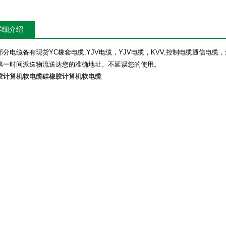
详细介绍
部分电缆备有现货
YC
橡套电缆
,YJV
电缆，
YJV
电缆，
KVV,
控制电缆通信电缆，
第一时间派送物流送达您的准确地址。不延误您的使用。
胶计算机软电缆
硅橡胶计算机软电缆