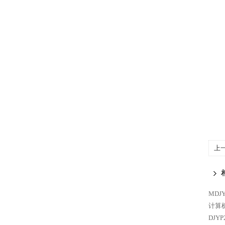
上
MDJ
计算
DJY