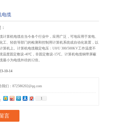
机电缆
述：
缆计算机电缆在当今各个行业中，应用广泛，可地应用于发电、
化工、轻纺等部门的检测和控制用计算机系统或自动化装置，以
算机上。计算机电缆额定电压：U0/U 300/500KV工作温度不
境温度固定敷设-40℃，非固定敷设-15℃。计算机电缆铜带屏蔽
缆最小为电缆外径的12倍。
-10-14
们：872586202@qq.com
1
：
留言