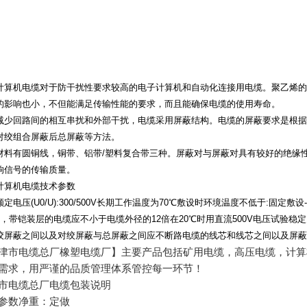
计算机电缆
对于防干扰性要求较高的电子计算机和自动化连接用电缆。聚乙烯
的影响也小，不但能满足传输性能的要求，而且能确保电缆的使用寿命。
减少回路间的相互串扰和外部干扰，电缆采用屏蔽结构。电缆的屏蔽要求是根据
对绞组合屏蔽后总屏蔽等方法。
材料有圆铜线，铜带、铝带
/
塑料复合带三种。屏蔽对与屏蔽对具有较好的绝缘
响信号的传输质量。
计算机电缆技术参数
额定电压
(U0/U):300/500V
长期工作温度为
70
℃
敷设时环境温度不低于
:
固定敷设
，带铠装层的电缆应不小于电缆外径的
12
倍在
20
℃
时用直流
500V
电压试验稳定
绞屏蔽之间以及对绞屏蔽与总屏蔽之间应不断路电缆的线芯和线芯之间以及屏蔽
津市电缆总厂橡塑电缆厂】主要产品包括矿用电缆，高压电缆，计算
需求，用严谨的品质管理体系管控每一环节！
市电缆总厂电缆包装说明
参数净重：定做