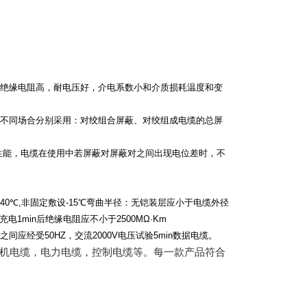
的绝缘电阻高，耐电压好，介电系数小和介质损耗温度和变
不同场合分别采用：对绞组合屏蔽、对绞组成电缆的总屏
性能，电缆在使用中若屏蔽对屏蔽对之间出现电位差时，不
-40
℃
,
非固定敷设
-15
℃
弯曲半径：无铠装层应小于电缆外径
充电
1min
后绝缘电阻应不小于
2500MΩ·Km
之间应经受
50HZ
，交流
2000V
电压试验
5min
数据电缆。
机电缆，电力电缆，控制电缆等。每一款产品符合