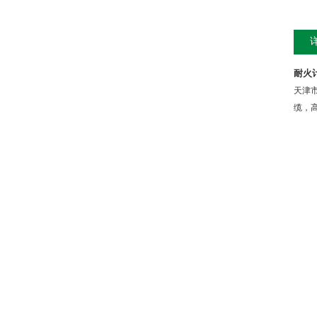
耐火
天津
缆，