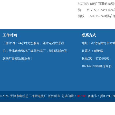
MGTSV-8B矿用阻燃光
缆
MGTS33-24*1.
缆线
MGTS-24B煤
工作时间
联系方式
工作时间：24小时为您服务，随时电话联系我
地址：河北省廊坊市大
们，天津市电缆总厂橡塑电缆厂，我们真诚欢迎
联系人：郝艳辉
您来厂参观洽谈业务！
联系QQ：872586202
18232657099/微信同步
©2026 天津市电缆总厂橡塑电缆厂 版权所有 总访问量：
967508
备案号：冀ICP备1602