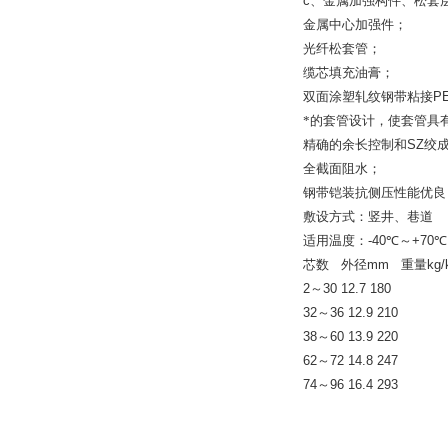
c
、金属加强构件、松套
金属中心加强件；
光纤松套管；
缆芯填充油膏；
双面涂塑轧纹钢带粘接
P
*的套管设计，使套管具
精确的余长控制和
SZ
绞
全截面阻水；
钢带铠装抗侧压性能优良
敷设方式：竖井、巷道
适用温度：
-40
℃～
+70
℃
芯数
外径
mm
重量
kg
2
～
30 12.7 180
32
～
36 12.9 210
38
～
60 13.9 220
62
～
72 14.8 247
74
～
96 16.4 293