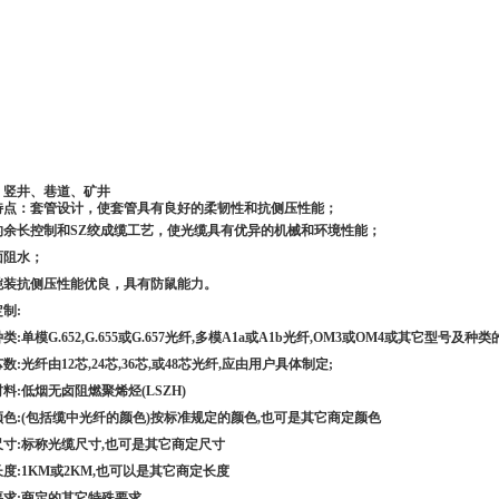
：竖井、巷道、矿井
特点：套管设计，使套管具有良好的柔韧性和抗侧压性能；
的余长控制和
SZ
绞成缆工艺，使光缆具有优异的机械和环境性能；
面阻水；
铠装抗侧压性能优良，具有防鼠能力。
定制
:
种类
:
单模
G.652,G.655
或
G.657
光纤
,
多模
A1a
或
A1b
光纤
,OM3
或
OM4
或其它型号及种类
芯数
:
光纤由
12
芯
,24
芯
,36
芯
,
或
48
芯光纤
,
应由用户具体制定
;
材料
:
低烟无卤阻燃聚烯烃
(LSZH)
颜色
:(
包括缆中光纤的颜色
)
按标准规定的颜色
,
也可是其它商定颜色
尺寸
:
标称光缆尺寸
,
也可是其它商定尺寸
长度
:1KM
或
2KM,
也可以是其它商定长度
要求
:
商定的其它特殊要求