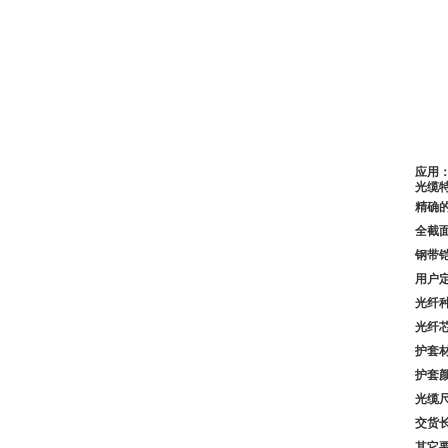
应用
光缆
精确
全截
钢带
用户
光纤
光纤
护套
护套
光缆
交货
其它