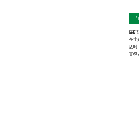
煤矿
在土
故时
直径