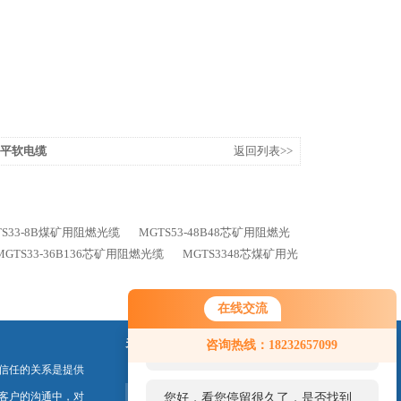
扁平软电缆
返回列表>>
S33-8B煤矿用阻燃光缆
MGTS53-48B48芯矿用阻燃光
MGTS33-36B136芯矿用阻燃光缆
MGTS3348芯煤矿用光
在线交流
您好！欢迎前来咨询，很高兴为您
关注我们
咨询热线：18232657099
服务，请问您要咨询什么问题呢？
信任的关系是提供
客户的沟通中，对
您好，看您停留很久了，是否找到