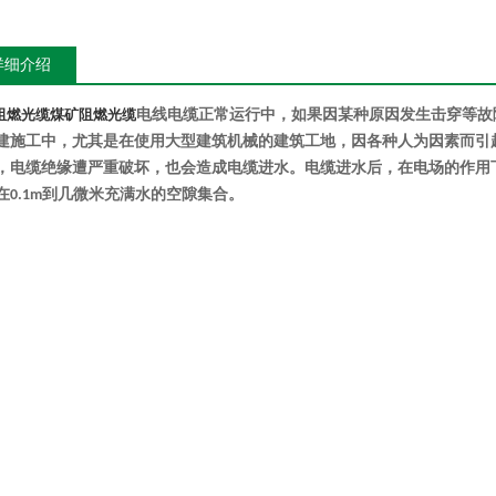
详细介绍
阻燃光缆
煤矿阻燃光缆
电线电缆
正常运行中，如果因某种原因发生击穿等故
建施工中，尤其是在使用大型建筑机械的建筑工地，因各种人为因素而引
，电缆绝缘遭严重破坏，也会造成电缆进水。电缆进水后，在电场的作用
在
到几微米充满水的空隙集合。
0.1m