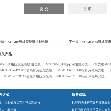
一篇：
KGGRP硅橡胶绝缘控制电缆
下一篇：
YGGB3*35硅橡胶
相关产品
SV-8B矿用阻燃光缆线 通信线
MGTSV-8B18芯矿用阻燃光缆
8芯光缆MGT
MGTS33-24*1.024芯煤矿用阻燃光缆
MGTS33-48B148芯矿用铠装光缆
MGTSV-12B112芯煤矿用阻燃光缆
MGTSV-48*1.048芯矿用阻燃光缆
系方式
服务保障
址：河北省廊坊市大城县刘演马
良好的沟通和与客户建立互相
系人：郝艳辉
良好的客户服务的关键。在与