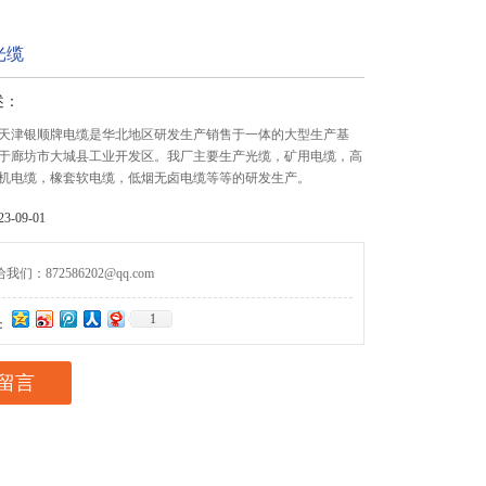
光缆
述：
天津银顺牌电缆是华北地区研发生产销售于一体的大型生产基
于廊坊市大城县工业开发区。我厂主要生产光缆，矿用电缆，高
机电缆，橡套软电缆，低烟无卤电缆等等的研发生产。
-09-01
们：872586202@qq.com
1
：
留言