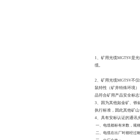
1
、矿用光缆
MGTSV
是光
缆。
2
、矿用光缆
MGTSV
不仅
鼠特性（矿井特殊环境）
品符合矿用产品安全标志
3
、因为其他如金矿、铁
执行标准，因此其他矿山
4
、具有安标认证的通讯
一、电缆都标有米数，规
二、电缆在出厂时都经过