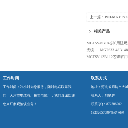
上一篇：
WD-MKYJ
缆
相关产品
MGTSV-8B18芯矿用阻
光缆
MGTS33-48B
MGTSV-12B112芯煤
工作时间
联系方式
工作时间：24小时为您服务，随时电话联系我
地址：河北省廊坊市大
们，天津市电缆总厂橡塑电缆厂，我们真诚欢迎
联系人：郝艳辉
您来厂参观洽谈业务！
联系QQ：872586202
18232657099/微信同步