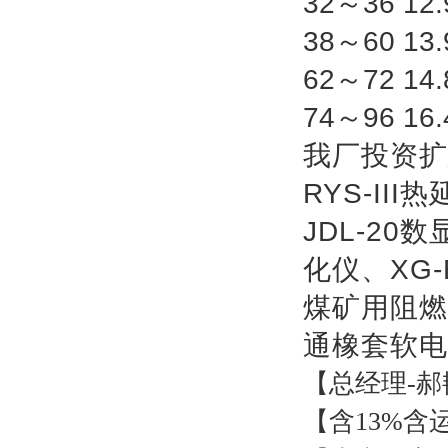
32
～
36 12.
38
～
60 13.
62
～
72 14.
74
～
96 16.
我厂投资扩
RYS-III
热
JDL-20
数
化仪、
XG-
煤矿用阻燃
通橡套软电
【总经理
-
郝
【含
13%
含