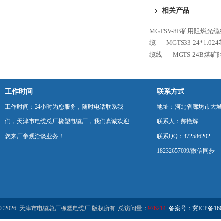
缆
相关产品
MGTSV-8B矿用阻燃光
缆
MGTS33-24*1.
缆线
MGTS-24B煤
工作时间
联系方式
工作时间：24小时为您服务，随时电话联系我
地址：河北省廊坊市大
们，天津市电缆总厂橡塑电缆厂，我们真诚欢迎
联系人：郝艳辉
您来厂参观洽谈业务！
联系QQ：872586202
18232657099/微信同步
©2026 天津市电缆总厂橡塑电缆厂 版权所有 总访问量：
976214
备案号：冀ICP备1602