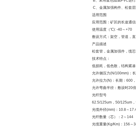
B
、采用蓝色阻燃
PVC
进行
C
、金属加强构件、松套层
适用范围
应用范围：矿区的长途通信
使用温度（℃
): -40
～
+70
敷设方式：架空，管道，直
产品描述
松套管，金属加强件，缆芯
技术特点：
低损耗，低色散，结构紧凑
允许侧压力
(N/100mm)
：长
允许拉力
(N)
：长期：
600
允许弯曲半径：敷设时
20
光纤型号
62.5/125um
，
50/125um
，
光缆外径
(mm)
：
10.8
～
17.
光纤数量（芯）：
2
～
144
光缆重量
(Kg/Km)
：
156
～
3