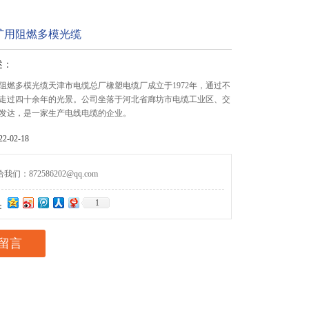
矿用阻燃多模光缆
述：
用阻燃多模光缆天津市电缆总厂橡塑电缆厂成立于1972年，通过不
走过四十余年的光景。公司坐落于河北省廊坊市电缆工业区、交
发达，是一家生产电线电缆的企业。
-02-18
们：872586202@qq.com
1
：
留言