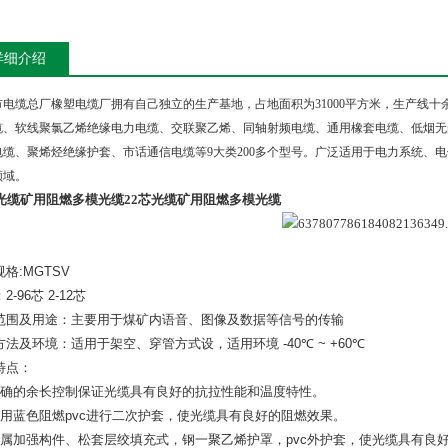
详细介绍
市电缆总厂橡塑电缆厂拥有自己独立的生产基地，占地面积为
31000
平方米，生产线十
缆、软线聚氯乙烯绝缘电力电缆、交联聚乙烯、同轴射频电缆、通用橡套电缆、低烟无
电缆、聚烯烃绝缘护套、市话通信电缆等
9
大类
200
多个型号。广泛适用于电力系统、电
领域。
芯光缆矿用阻燃多模光缆
22芯光缆矿用阻燃多模光缆
规格
:MGTSV
：
2-96
芯
2-12
芯
范围及用途：主要用于煤矿内语音、图像及数据等信号的传输
方法及环境：适用于架空、穿管方式设，适用环境
-40
℃
~ +60
℃
特点：
确的余长控制保证光缆具有良好的抗拉性能和温度特性。
用蓝色阻燃
pvc
进行二次护套，使光缆具有良好的阻燃效果。
属加强构件、松套层绞填充式，钢一聚乙烯护罩，
pvc
外护套，使光缆具有良