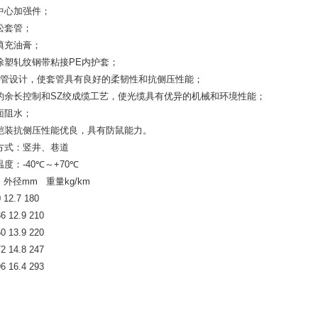
中心加强件；
松套管；
填充油膏；
涂塑轧纹钢带粘接
PE
内护套；
套管设计，使套管具有良好的柔韧性和抗侧压性能；
的余长控制和
SZ
绞成缆工艺，使光缆具有优异的机械和环境性能；
面阻水；
铠装抗侧压性能优良，具有防鼠能力。
方式：竖井、巷道
温度：
-40
℃～
+70
℃
外径
mm
重量
kg/km
 12.7 180
36 12.9 210
60 13.9 220
72 14.8 247
96 16.4 293