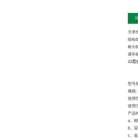
天津
线电
耐火
通等
22
型号
规格
使用
使用
产品
a
、精
b
、采
c
、金