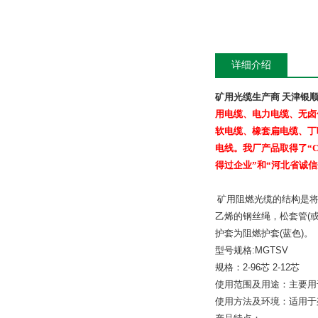
详细介绍
矿用光缆生产商 天津银
用电缆、电力电缆、无卤
软电缆、橡套扁电缆、丁
电线。我厂产品取得了
“
得过企业
”
和
“
河北省诚信
矿用阻燃光缆的结构是
乙烯的钢丝绳，松套管
(
护套为阻燃护套
(
蓝色
)
。
型号规格
:MGTSV
规格：
2-96
芯
2-12
芯
使用范围及用途：主要用
使用方法及环境：适用于