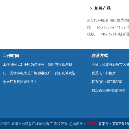
相关产品
MGTSV-8B矿用阻燃光
缆
MGTS33-24*1.
缆线
MGTS-24B煤
工作时间
联系方式
工作时间：24小时为您服务，随时电话联系我
地址：河北省廊坊市大
们，天津市电缆总厂橡塑电缆厂，我们真诚欢迎
联系人：郝艳辉
您来厂参观洽谈业务！
联系QQ：872586202
18232657099/微信同步
©2026 天津市电缆总厂橡塑电缆厂 版权所有 总访问量：
971203
备案号：冀ICP备1602