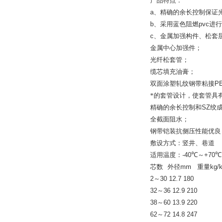
产品特点：
a
、精确的余长控制保证
b
、采用蓝色阻燃
pvc
进行
c
、金属加强构件、松套
金属中心加强件；
光纤松套管；
缆芯填充油膏；
双面涂塑轧纹钢带粘接
P
*的套管设计，使套管具
精确的余长控制和
SZ
绞
全截面阻水；
钢带铠装抗侧压性能优良
敷设方式：竖井、巷道
适用温度：
-40
℃～
+70
℃
芯数
外径
mm
重量
kg/
2
～
30 12.7 180
32
～
36 12.9 210
38
～
60 13.9 220
62
～
72 14.8 247