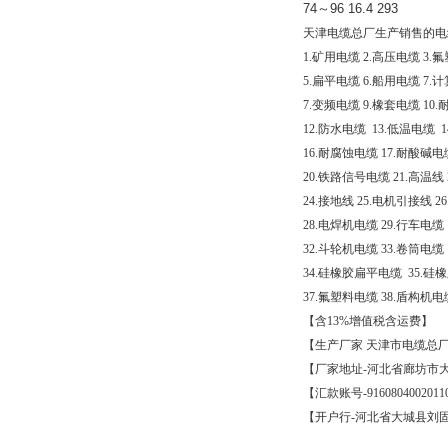
74
～
96 16.4 293
天津电缆总厂生产销售的电
1.
矿用电缆
2.
高压电缆
3.
氟
5.
扁平电缆
6.
船用电缆
7.
计
7.
变频电缆
9.
橡套电缆
10.
12.
防水电缆
13.
低温电缆
1
16.
耐腐蚀电缆
17.
耐酸碱电
20.
铁路信号电缆
21.
高温线
24.
接地线
25.
电机引接线
26
28.
电焊机电缆
29.
行车电缆
32.
斗轮机电缆
33.
卷筒电缆
34.
硅橡胶扁平电缆
35.
硅橡
37.
氟塑料电缆
38.
盾构机电
【含
13%
增值税含运费】
【生产厂家
天津市电缆总
【厂家地址
-
河北省廊坊市
【汇款账号
-9160804002011
【开户行
-
河北省大城县刘