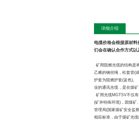
详细介绍
电缆价格会根据原材料
们会在确认合作方式以
矿用阻燃光缆的结构是
乙烯的钢丝绳，松套管
(
护套为阻燃护套
(
蓝色
)
。
业的通讯光缆，是在煤矿
矿用光缆
MGTSV
不仅有
(
矿井特殊环境
)
，因煤矿
管理局
(
国家煤矿安全监
相应标准，由于煤矿光缆