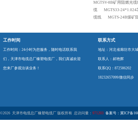
MGTSV-8B矿用阻燃光
缆
MGTS33-24*1.
缆线
MGTS-24B煤
工作时间
联系方式
工作时间：24小时为您服务，随时电话联系我
地址：河北省廊坊市大
们，天津市电缆总厂橡塑电缆厂，我们真诚欢迎
联系人：郝艳辉
您来厂参观洽谈业务！
联系QQ：872586202
18232657099/微信同步
©2026 天津市电缆总厂橡塑电缆厂 版权所有 总访问量：
971203
备案号：冀ICP备1602