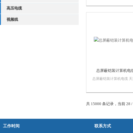
缆、计算机电缆、橡套扁
高压电缆
缆、电力电缆、控制电缆
料布电缆等。并可根据用
视频线
求生产设计特殊要求的电
品。
总屏蔽铠装计算机电
总屏蔽铠装计算机电缆 天
市电缆总厂橡塑电缆厂生
地占地面积为31000平方
生产线十余条，年产值可达
亿元以上，主要生产产品
共 15000 条记录，当前 28 /
氯乙烯绝缘电线电缆、软
氯乙烯绝缘电力电缆、交
乙烯、同轴射...
工作时间
联系方式