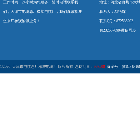
工作时间：24小时为您服务，随时电话联系我
地址：河北省廊坊市大
们，天津市电缆总厂橡塑电缆厂，我们真诚欢迎
联系人：郝艳辉
您来厂参观洽谈业务！
联系QQ：872586202
18232657099/微信同步
©2026 天津市电缆总厂橡塑电缆厂 版权所有 总访问量：
967508
备案号：冀ICP备1602