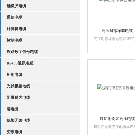
硅橡胶电缆
通信电缆
计算机电缆
高压耐寒橡套电缆
高压耐寒橡套电缆UGEFP
控制电缆
电缆采用黑色氯丁橡皮护
UGEFP型电缆采有黑色耐
铁路数字信号电缆
氯丁橡皮护套生产而成。
RS485通讯电缆
电缆交货，其交货数量应
过交货总长度的10％。电
船用电缆
芯间的绝缘电阻，换算到
1km，温度...
光伏板接地线
阻燃耐火电缆
扁电缆
煤矿用铠装高压电缆
低烟无卤电缆
煤矿用铠装高压电缆本产
变频电缆
煤矿用额定电压1KV及以