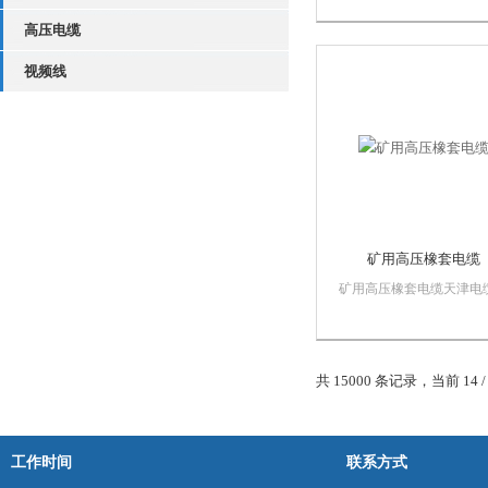
定敷设用电缆，适用于煤
高压电缆
下的电力传输。
视频线
矿用高压橡套电缆
矿用高压橡套电缆天津电
厂秉承国家标准制度生产
则，以质量求生存 以信誉
发展，以客户满意为目标
客户提供质优价廉的产品
共 15000 条记录，当前 14 /
矿用电缆，塑力电缆，橡
缆，高压电缆， 等几十种
缆品种。还可根据您的...
工作时间
联系方式