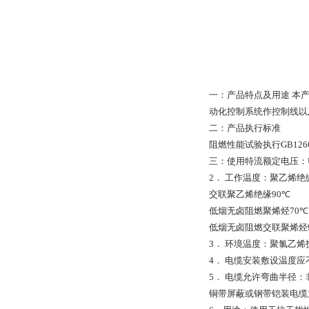
一：产品特点及用途
本
动化控制系统作控制线以
二：产品执行标准
阻燃性能试验执行
GB126
三：使用特流额定电压：
2
．
工作温度：聚乙烯绝
交联聚乙烯绝缘
90
℃
低烟无卤阻燃聚烯烃
70
℃
低烟无卤阻燃交联聚烯烃
3
．
环境温度：聚氯乙烯
4
．
电缆安装敷设温度应
5
．
电缆允许弯曲半径：
铜带屏蔽或钢带铠装电缆