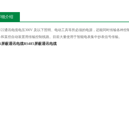
详细介绍
/22
通讯电缆电压
300V
及以下照明、电动工具等所必须的电源，还能同时传输各种控
号和某些自动装置用传输控制线路。目前大量使用于智能电表集中抄表信号传输。
85屏蔽通讯电缆
RS485屏蔽通讯电缆