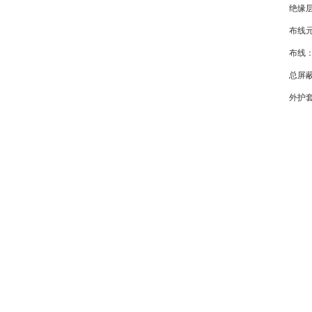
绝缘
布线
布线
总屏
外护