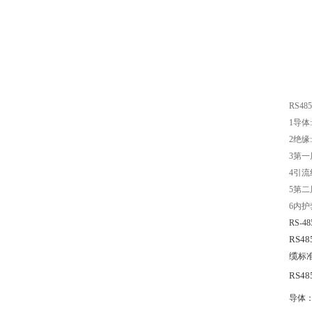
RS485
1
导体
2
绝缘
:
3
第一
4
引流
5
第二
6
内护
RS-48
RS48
缆
标
RS48
导体