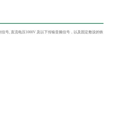
制信号
,
直流电压
1000V
及以下传输音频信号，以及固定敷设的铁