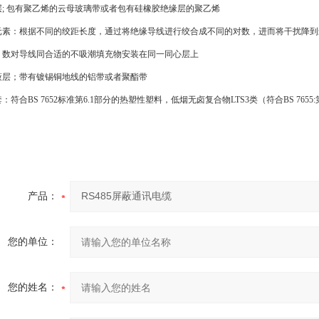
层
;
包有聚乙烯的云母玻璃带或者包有硅橡胶绝缘层的聚乙烯
元素：根据不同的绞距长度，通过将绝缘导线进行绞合成不同的对数，进而将干扰降到
：数对导线同合适的不吸潮填充物安装在同一同心层上
蔽层；带有镀锡铜地线的铝带或者聚酯带
套：符合
BS 7652
标准第
6.1
部分的热塑性塑料，低烟无卤复合物
LTS3
类（符合
BS 7655:
产品：
您的单位：
您的姓名：