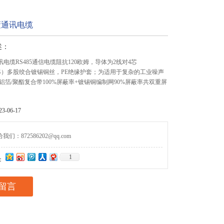
屏蔽通讯电缆
述：
通讯电缆RS485通信电缆阻抗120欧姆，导体为2线对4芯
4AWG）多股绞合镀锡铜丝，PE绝缘护套；为适用于复杂的工业噪声
铝箔/聚酯复合带100%屏蔽率+镀锡铜编制网90%屏蔽率共双重屏
-06-17
们：872586202@qq.com
1
：
留言