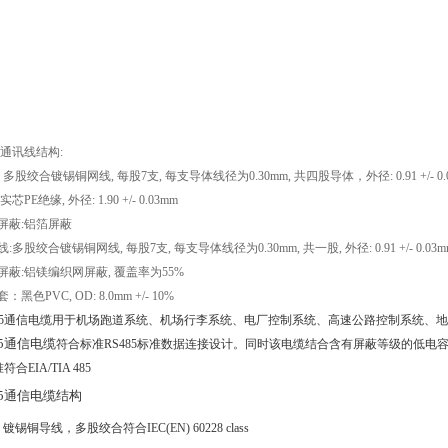
通讯线结构
:
:
多股绞合镀锡铜网线
,
每股
7
支
,
每支导体线径为
0.30mm,
共四股导体，外径
: 0.91 +/- 
实芯
PE
绝缘
,
外径
: 1.90 +/- 0.03mm
屏蔽
:
铝箔屏蔽
线
:
多股绞合镀锡铜网线
,
每股
7
支
,
每支导体线径为
0.30mm,
共一股
,
外径
: 0.91 +/- 0.03
屏蔽
:
铝镁编织网屏蔽
,
覆盖率为
55%
套：黑色
PVC, OD: 8.0mm +/- 10%
5
通信电缆用于机场跑道系统、机场行李系统、电厂控制系统、高速公路控制系统、地
5
通信电缆
符合标准
RS485
标准数据连接设计。同时该电缆结合含有屏蔽等级的低电
准
符合
EIA/TIA 485
5
通信电缆结构
：镀锡铜导线，多股绞合符合
IEC(EN) 60228 class