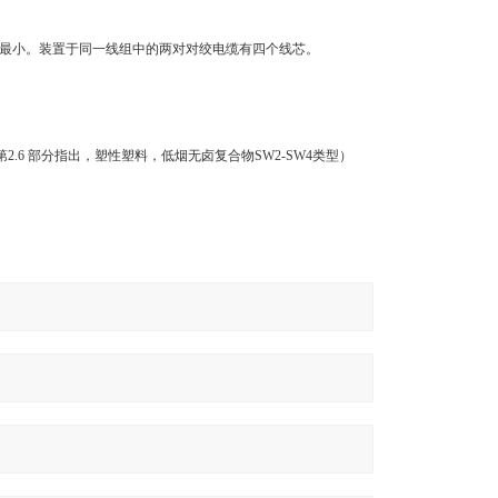
最小。装置于同一线组中的两对对绞电缆有四个线芯。
第
2.6
部分指出，塑性塑料，低烟无卤复合物
SW2-SW4
类型）