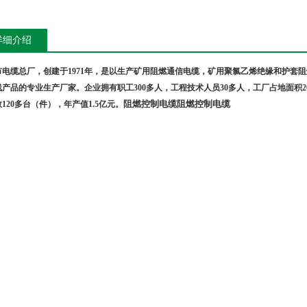
详细介绍
市电缆总厂，创建于
1971
年，是以生产矿用阻燃通信电缆，矿用聚氯乙烯绝缘和护套
阻
线产品的专业生产厂家。企业拥有职工
300
多人，工程技术人员
30
多人，工厂占地面积
2
阻燃控制电缆
阻燃控制电缆
数
120
多台（件），年产值
1.5
亿元。