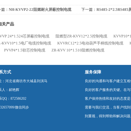
一篇：
NH-KVVP2-22阻燃耐火屏蔽控制电缆
下一篇：
RS485-2*2.5RS
相关产品
KVVP 24*1.524芯屏蔽控制电缆
阻燃型ZR-KVV12*2.5控制电缆
KVVP10
R-KVV10*1.5电厂电缆控制电缆
KVVRC12*2.5电动葫芦手柄线控制电缆
PVVP4*1.5软芯控制电缆
ZR-KVV 10*1.510阻燃控制电缆
系方式
服务保障
址：河北省廊坊市大城县刘演马
良好的沟通和与客户建立互相
系人：郝艳辉
良好的客户服务的关键。在与
QQ：872586202
客户保持热情和友好的态度是
232657099/微信同步
需要与我们交流，当客户找到
到重视，得到帮助和解决问题