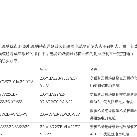
电缆的优点
:
阻燃电缆的特点是延缓火焰沿着电缆蔓延使火灾不致扩大。由于其
线缆还是成束敷设的条件下，电缆知燃烧时能将火焰的蔓延控制在一定范围内，
的防火水平。
芯
铝芯
名称
ZA-YJLV/ZB-YJLV/ZC-
交联聚乙烯绝缘聚氯乙烯护
YJV/ZB-YJV/ZC-YJV
YJLV
C)
类阻燃电力电缆
YJV22/ZB-
ZA-YJLV22/ZB-
交联聚乙烯绝缘钢带铠装聚
22/ZC-YJV22
YJLV22/ZC-YJLV22
套
A(B
、
C)
类阻燃电力电缆
聚氯乙烯绝缘聚氯乙烯护套
A
VV/ZB-VV/ZC-VV
ZA-VLV/ZB-VLV/ZC-VLV
类阻燃电力电缆
VV22/ZB-VV22/ZC-
ZA-VLV22/ZB-VLV22/ZC-
聚氯乙烯绝缘钢带铠装聚氯
22
VLV22
A(B
、
C)
类阻燃电力电缆