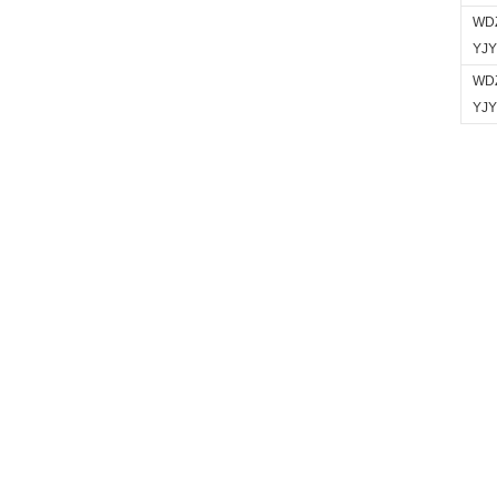
WD
YJY
WDZ
YJY