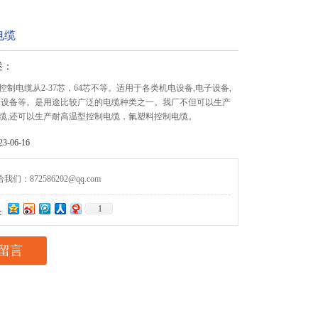
电缆
述：
制电缆从2-37芯，64芯不等。适用于各类机电设备,电子设备,
表设备等。是用途比较广泛的电缆种类之一。我厂不但可以生产
缆,还可以生产耐高温型控制电缆，氟塑料控制电缆。
-06-16
们：872586202@qq.com
1
：
留言