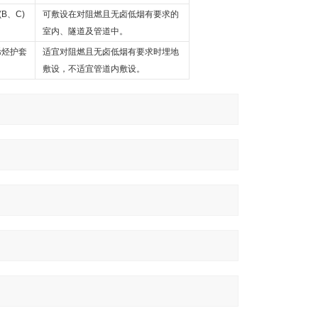
(B
、
C)
可敷设在对阻燃且无卤低烟有要求的
室内、隧道及管道中。
烯烃护套
适宜对阻燃且无卤低烟有要求时埋地
敷设，不适宜管道内敷设。