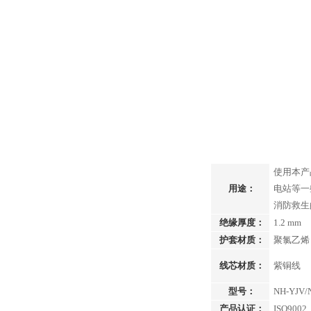
使用本产
用途：
电站等一
消防救生
绝缘厚度：
1.2 mm
护套材质：
聚氯乙烯
线芯材质：
紫铜线
型号：
NH-YJV/
产品认证：
ISO9002