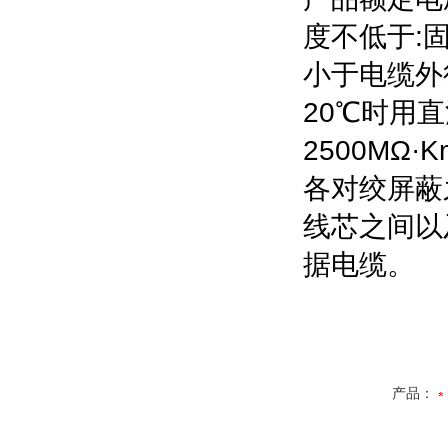
度不低于
:
小于电缆外
20
℃
时用直
2500MΩ·K
各对绞屏蔽
线芯之间以
据电缆。
产品：