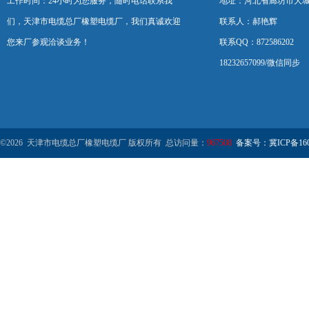
工作时间：24小时为您服务，随时电话联系我
地址：河北省廊坊市大
们，天津市电缆总厂橡塑电缆厂，我们真诚欢迎
联系人：郝艳辉
您来厂参观洽谈业务！
联系QQ：872586202
18232657099/微信同步
©2026 天津市电缆总厂橡塑电缆厂 版权所有 总访问量：
967508
备案号：冀ICP备1602