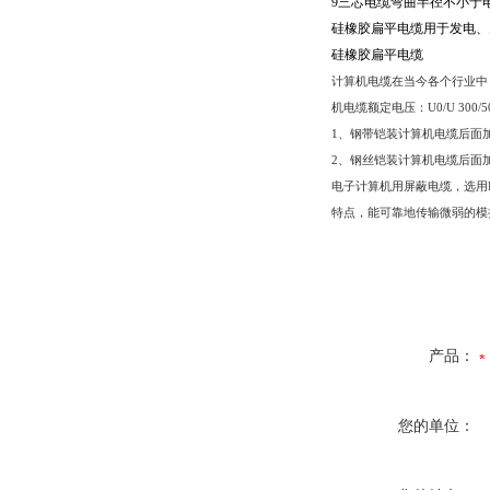
9
三芯电缆弯曲半径不小于
硅橡胶扁平电缆用于发电、
硅橡胶扁平电缆
计算机电缆在当今各个行业中
机电缆额定电压：
U0/U 300/
1
、钢带铠装计算机电缆后面
2
、钢丝铠装计算机电缆后面
电子计算机用屏蔽电缆，选用
特点，能可靠地传输微弱的模
产品：
您的单位：