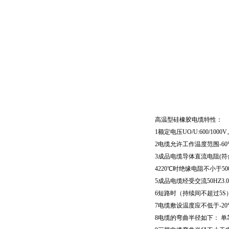
高温型硅橡胶电缆特性：
1
额定电压
UO/U:600/1000V
2
电缆允许工作温度范围
-60
3
成品电缆导体直流电阻
(
符
4220
℃时绝缘电阻不小于
5
5
成品电缆经受交流
50HZ3.
6
短路时（持续间不超过
5S
7
电缆敷设温度应不低于
-20
8
电缆的弯曲半径如下：
单