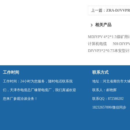
上一篇：
ZRA-DJV
相关产品
MDJYPV 4*2*1.5煤
计算机电缆
NH-DJY
DJVVP3*2*0.75本安
工作时间
联系方式
工作时间：24小时为您服务，随时电话联系我
地址：河北省廊坊市大
们，天津市电缆总厂橡塑电缆厂，我们真诚欢迎
联系人：郝艳辉
您来厂参观洽谈业务！
联系QQ：872586202
18232657099/微信同步