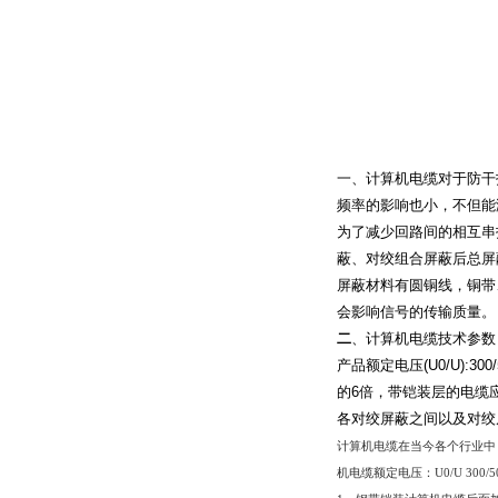
一、计算机电缆
对于防干
频率的影响也小，不但能
为了减少回路间的相互串
蔽、对绞组合屏蔽后总屏
屏蔽材料有圆铜线，铜带
会影响信号的传输质量。
二
、计算机电缆技术参数
产品额定电压
(U0/U):300
的
6
倍，带铠装层的电缆
各对绞屏蔽之间以及对绞
计算机电缆在当今各个行业中
机电缆额定电压：
U0/U 300/