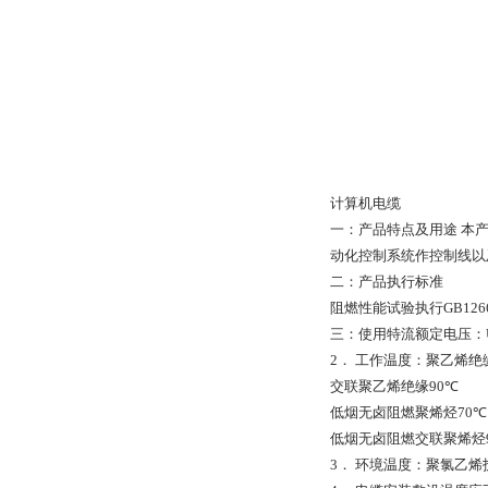
计算机电缆
一：产品特点及用途
本
动化控制系统作控制线以
二：产品执行标准
阻燃性能试验执行
GB126
三：使用特流额定电压：
2
．
工作温度：聚乙烯绝
交联聚乙烯绝缘
90
℃
低烟无卤阻燃聚烯烃
70
℃
低烟无卤阻燃交联聚烯烃
3
．
环境温度：聚氯乙烯