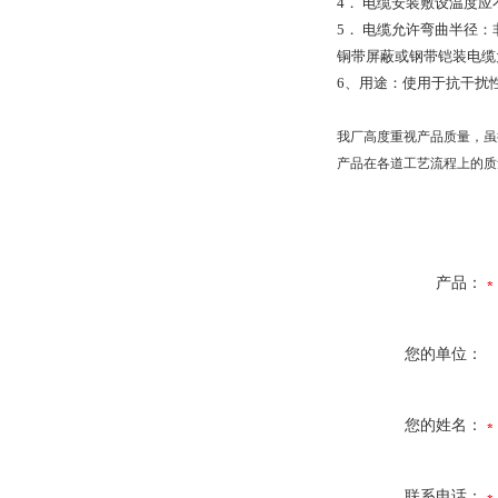
4
．
电缆安装敷设温度应
5
．
电缆允许弯曲半径：
铜带屏蔽或钢带铠装电缆
6
、用途：使用于抗干扰
我厂高度重视产品质量，虽
产品在各道工艺流程上的质
产品：
您的单位：
您的姓名：
联系电话：