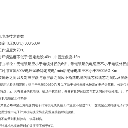
机电缆技术参数
额定电压
(U0/U):300/500V
工作温度为
70
℃
时环境温度不低于
:
固定敷设
-40
℃
,
非固定敷设
-15
℃
弯曲半径：无铠装层应小于电缆外径的
6
倍，带铠装层的电缆应不小于电缆外径
℃
时用直流
500V
电压试验稳定充电
1min
后绝缘电阻应不小于
2500MΩ·Km
绞屏蔽之间以及对绞屏蔽与总屏蔽之间应不断路电缆的线芯和线芯之间以及屏蔽
缆用途和适用范围
：
适用于电压
300/500V
及以下防干扰性能要求较高的电子计算机、检测仪
特点：
a
、具有良好的抗电场、磁场干扰性能，并具有良好的防芯与芯之间的干扰性能。
b
、
算机电缆的工作条件
用聚氯乙烯和聚乙烯绝缘的电子计算机电缆长期工作温度不超过
70℃
，交联聚乙烯绝缘电子计
使用过程中电子计算机电缆应防止高温直接辐射或接触。
缆不能受到机械撞击、锐器创伤。
子计算机电缆敷设时的温度应不低于
0℃
。