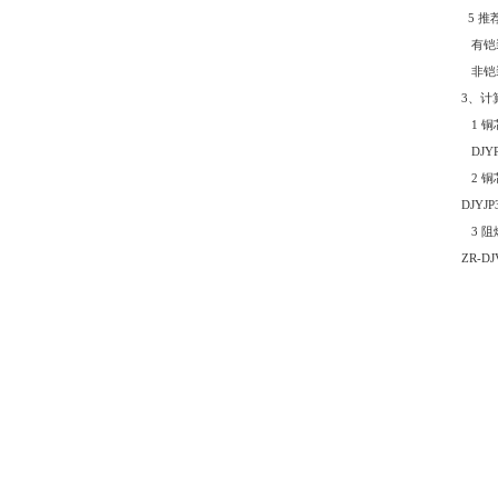
5
推
有铠
非铠
3
、计
1
铜
DJYP2
2
铜
DJYJP
3
阻
ZR-DJ