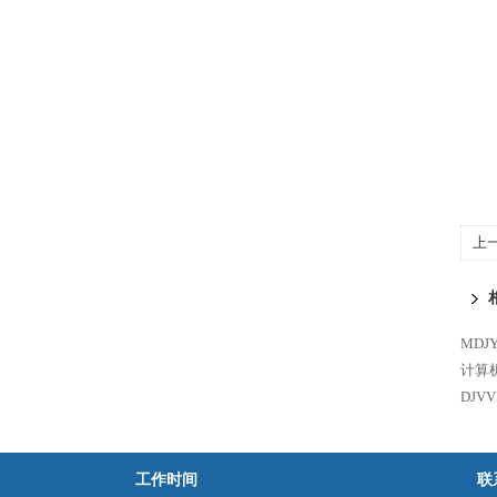
上
MDJ
计算
DJV
工作时间
联