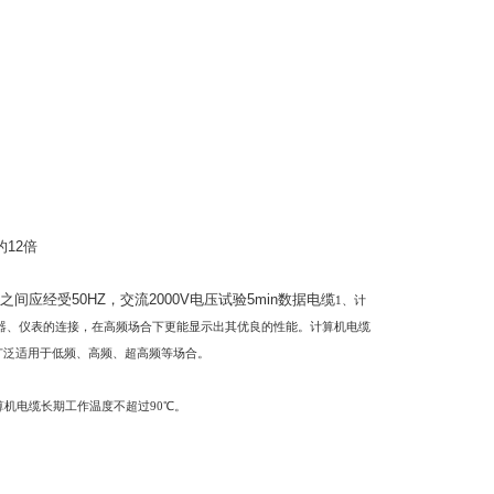
的
12
倍
之间应经受
50HZ
，交流
2000V
电压试验
5min
数据电缆
1
、计
器、仪表的连接，在高频场合下更能显示出其优良的性能。计算机电缆
广泛适用于低频、高频、超高频等场合。
算机电缆长期工作温度不超过
90℃
。