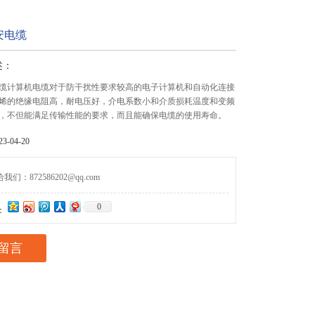
安电缆
述：
缆计算机电缆对于防干扰性要求较高的电子计算机和自动化连接
烯的绝缘电阻高，耐电压好，介电系数小和介质损耗温度和变频
，不但能满足传输性能的要求，而且能确保电缆的使用寿命。
-04-20
们：872586202@qq.com
0
：
留言