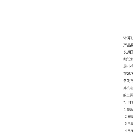
计算
产品
长期
敷设
最小
在
20
各对
算机电
的主要
2
、计
1
使
2
在
3
电
4
电