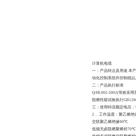
计算机电缆
一：产品特点及用途
本
动化控制系统作控制线以
二：产品执行标准
Q/HL002-2002(
等效采用
阻燃性能试验执行
GB126
三：使用特流额定电压：
2
．
工作温度：聚乙烯绝
交联聚乙烯绝缘
90
℃
低烟无卤阻燃聚烯烃
70
℃