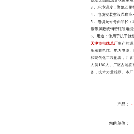
低烟无卤阻燃交联聚烯烃
3
．
环境温度：聚氯乙烯
4
．
电缆安装敷设温度应
5
．
电缆允许弯曲半径：
铜带屏蔽或钢带铠装电缆
6
、用途：使用于抗干扰
天津市电缆总厂
生产的通
压橡套电缆、电力电缆、
和现代化工程配套，并多
人员
180
人。厂区占地面
备，技术力量雄厚。本厂
产品：
您的单位：