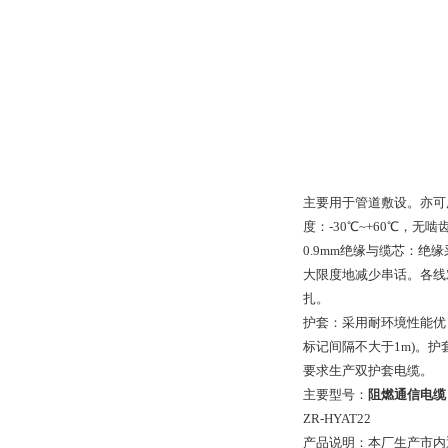
主要用于管道敷设。亦可
度：-30℃~+60℃，无
0.9mm绝缘与缆芯：
大限度地减少串话。各线
扎。
护套：采用耐环境性能优
标记间隔不大于1m)。护
要求生产双护套电缆。
主要型号：
阻燃通信电缆
ZR-HYAT22
产品说明：本厂生产市内