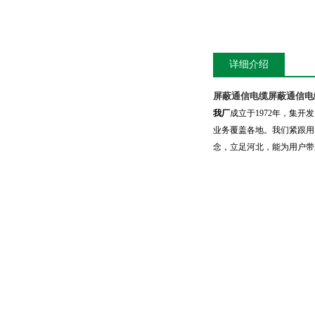
详细介绍
屏蔽通信电缆
屏蔽通信电
我厂
成立于
1972
年，集开发
业务覆盖各地。
我们紧跟用
念，立足河北，能为用户带