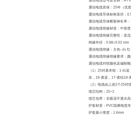
通信电缆型号及全称：
HYV
通信电缆质保：
25
年（优
通信电缆导体标称直径：
0.
通信电缆导体断裂伸长率：
通信电缆绝缘材质：中密度
通信电缆绝缘完整性：直流
绝缘外径：
0.88
±
0.02 mm
通信电缆绝缘：主色
--
白
红
通信电缆绝缘绝缘要求：颜
通信电缆对绞颜色及编制顺
（
1
）
25
对基本组：
1-
白蓝
灰，
16-
黄蓝，
17-
黄桔
18-
（
2
）电缆由上述
2
个
25
对
缆芯结构：
25
×
2
缆芯包带：非吸湿不透水高
护套材质：
PVC
阻燃电缆专
护套最小厚度：
1.6mm