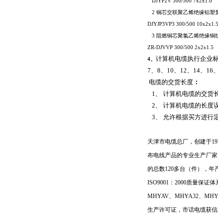
DJYP2V 300/500 7x2x1.0
2
铜芯交联聚乙烯绝缘铝塑
DJYJP3VP3 300/500 10x2x1.
3
阻燃铜芯聚氯乙烯绝缘铜
ZR-DJVVP 300/500 2x2x1.5
计算机电缆
执行企业
4
、
7
、
8
、
10
、
12
、
14
、
16
电缆的交货长度
：
1
、 计算机电缆的交货
2
、 计算机电缆的长度
3
、 允许根据买方进行
天津市电缆总厂，创建于
19
布电线产品的专业生产厂家
的总数
120
多台（件），年
ISO9001
：
2000
质量保证体
MHYAV
、
MHYA32
、
MH
生产许可证，市话电缆获信