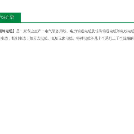
详细介绍
顺牌电缆】
是一家专业生产：电气装备用线、电力输送电缆及信号输送电缆等电线电缆
力电缆；控制电缆；预分支电缆、低烟无卤电缆、特种电缆等几十个系列上千个规格的