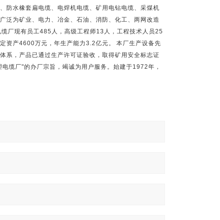
、防水橡套扁电缆、电焊机电缆、矿用电钻电缆、采煤机
广泛为矿业、电力、冶金、石油、消防、化工、两网改造
电缆厂现有员工
485
人，高级工程师
13
人，工程技术人员
25
定资产
4600
万元，年生产能力
3.2
亿元。
本厂生产设备先
体系，产品已通过生产许可证验收，取得矿用安全标志证
塑电缆厂
"
的办厂宗旨，竭诚为用户服务。始建于
1972
年，