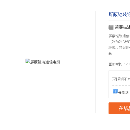
屏蔽铠装
简要描
屏蔽铠装通信电
（2x2x2
环境，特采用
蔽
更新时间：2023
发邮件给我
分享到
在线