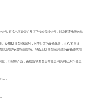
制信号
,
直流电压
1000V
及以下传输音频信号，以及固定敷设的铁
缆。使用
RS485
通讯线时，对于特定的传输线路，主机
(
召测设
真以及噪声的影响所影响。理论上
RS485
通信电缆的传输距离能
铜丝，
PE
绝缘介质，由铝箔
/
聚酯复合带覆盖
+
镀锡铜丝
90%
覆盖
0.03mm
mm