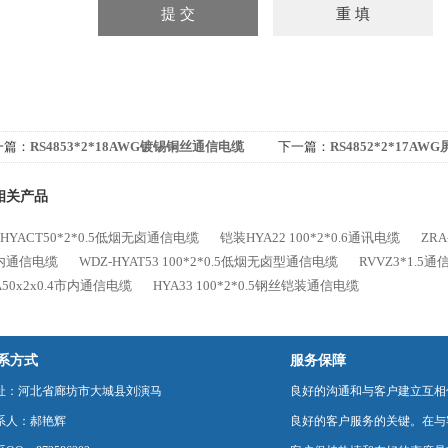
一篇：
RS4853*2*18AWG镀锡铜丝通信电缆
下一篇：
RS4852*2*17A
相关产品
-HYACT50*2*0.5低烟无卤通信电缆
铠装HYA22 100*2*0.6通讯电缆
ZRA
内通信电缆
WDZ-HYAT53 100*2*0.5低烟无卤型通信电缆
RVVZ3*1.5
A50x2x0.4市内通信电缆
HYA33 100*2*0.5钢丝铠装通信电缆
系方式
服务保障
址：河北省廊坊市大城县刘演马
良好的沟通和与客户建立互相
系人：郝艳辉
良好的客户服务的关键。在与