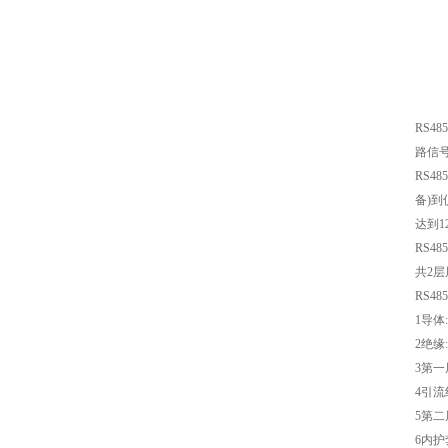
RS485
路信
RS485
备
)
到
达到
1
RS485
共
2
层
RS485
1
导体
2
绝缘
:
3
第一
4
引流
5
第二
6
内护