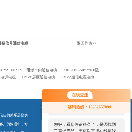
WG屏蔽信号通信电缆
返回列表>>
-HYA 100*2*0.5阻燃市内通信电缆
ZRC-HYA50*2*0.6阻
通信电源电缆
HYVP屏蔽通信电缆
RVVZ通信电源电缆
在线交流
您好！欢迎前来咨询，很高兴为您
关注我们
咨询热线：18232657099
服务，请问您要咨询什么问题呢？
信任的关系是提供
客户的沟通中，对
您好，看您停留很久了，是否找到
了需求产品，您可以直接在线与我