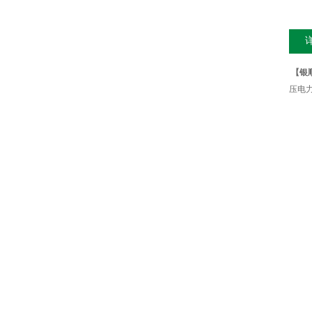
【银
压电