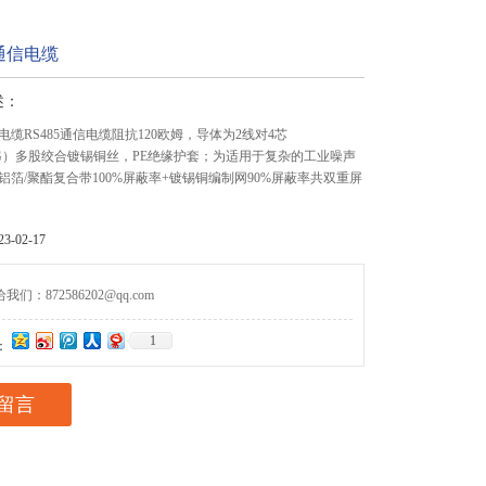
通信电缆
述：
缆RS485通信电缆阻抗120欧姆，导体为2线对4芯
4AWG）多股绞合镀锡铜丝，PE绝缘护套；为适用于复杂的工业噪声
铝箔/聚酯复合带100%屏蔽率+镀锡铜编制网90%屏蔽率共双重屏
-02-17
们：872586202@qq.com
1
：
留言