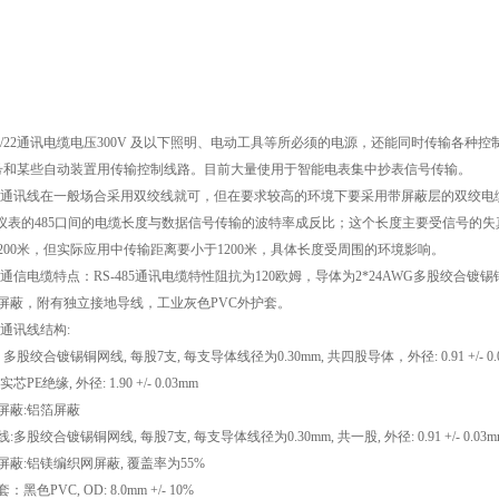
/22
通讯电缆电压
300V
及以下照明、电动工具等所必须的电源，还能同时传输各种控
号和某些自动装置用传输控制线路。目前大量使用于智能电表集中抄表信号传输。
通讯线在一般场合采用双绞线就可，但在要求较高的环境下要采用带屏蔽层的双绞电
仪表的
485
口间的电缆长度与数据信号传输的波特率成反比；这个长度主要受信号的失
200
米，但实际应用中传输距离要小于
1200
米，具体长度受周围的环境影响。
通信电缆特点：
RS-485
通讯电缆特性阻抗为
120
欧姆，导体为
2*24AWG
多股绞合镀锡
屏蔽，附有独立接地导线，工业灰色
PVC
外护套。
通讯线结构
:
:
多股绞合镀锡铜网线
,
每股
7
支
,
每支导体线径为
0.30mm,
共四股导体，外径
: 0.91 +/- 
实芯
PE
绝缘
,
外径
: 1.90 +/- 0.03mm
屏蔽
:
铝箔屏蔽
线
:
多股绞合镀锡铜网线
,
每股
7
支
,
每支导体线径为
0.30mm,
共一股
,
外径
: 0.91 +/- 0.03
屏蔽
:
铝镁编织网屏蔽
,
覆盖率为
55%
套：黑色
PVC, OD: 8.0mm +/- 10%