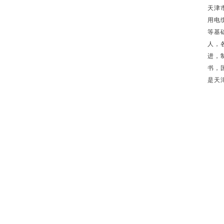
天津
用电
等基
人，
进，
书，
是天