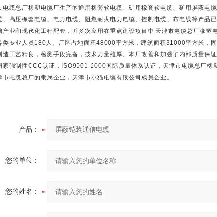
市电缆总厂橡塑电缆厂生产的通用橡套软电缆、矿用橡套软电缆、矿用屏蔽电缆
缆、高压橡套电缆、电力电缆、阻燃耐火电力电缆、控制电缆、布电线等产品已
础产业和现代化工程配套，并多次应用在重点建设项目中
天津市电缆总厂橡塑
各类专业人员
180
人。厂区占地面积
48000
平方米，建筑面积
31000
平方米，固
制造工艺精良，检测手段完备，技术力量雄厚。本厂改善和加强了内部质量保证
国家强制性
CCC
认证，
ISO9001-2000
国际质量体系认证，天津市电缆总厂橡
津市电缆总厂的隶属企业，天津市小猫电缆有限公司成员企业。
产品：
您的单位：
您的姓名：