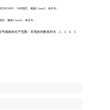
压
300/500V
、
10
对线芯、截面
1.5mm2
，表示为：
线芯、截面
1.5mm2
，表示为：
型号规格和生产范围：常用的对数系列为：
2
、
3
、
4
、
5
、