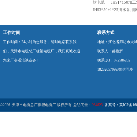
软电缆
JHS1*150
JHS3*50+1*25潜水泵
工作时间
联系方式
工作时间：24小时为您服务，随时电话联系我
地址：河北省廊坊市大
们，天津市电缆总厂橡塑电缆厂，我们真诚欢迎
联系人：郝艳辉
您来厂参观洽谈业务！
联系QQ：872586202
18232657099/微信同步
©2026 天津市电缆总厂橡塑电缆厂 版权所有 总访问量：
964823
备案号：冀ICP备1602