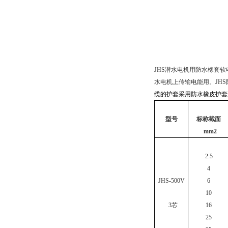
JHS
潜水电机用防水橡套软
水电机上传输电能用。
JHS
缆的护套采用防水橡皮护套
型号
标称截面
mm2
2.5
4
JHS-500V
6
10
3
芯
16
25