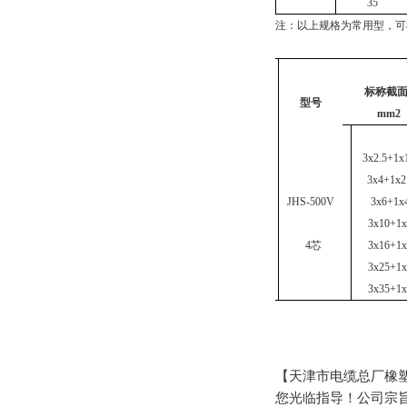
35
注：以上规格为常用型，可
标称截
型号
mm2
3x2.5+1x
3x4+1x2
JHS-500V
3x6+1x
3x10+1x
4
芯
3x16+1x
3x25+1x
3x35+1x
【天津市电缆总厂橡
您光临指导！公司宗