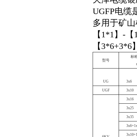
UGFP
电缆
多用于矿山
【
1*1
】
-
【
【
3*6+3*6
标
型号
UG
3x6
UGF
3x10
3x16
3x25
3x35
3x6+1
3x10+
6KV